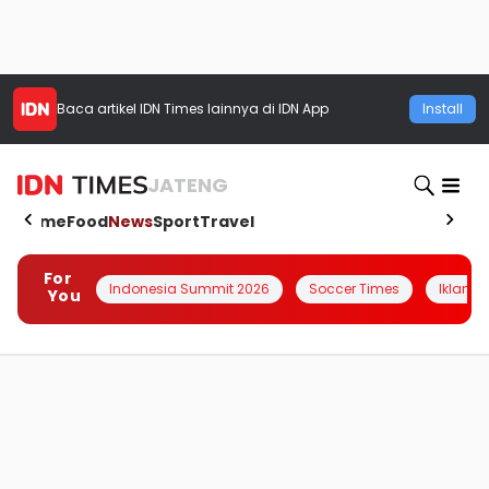
Baca artikel
IDN Times
lainnya di IDN App
Install
JATENG
Home
Food
News
Sport
Travel
For
Indonesia Summit 2026
Soccer Times
Iklanin 
You