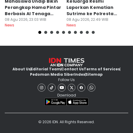
Mahasiswa Undip Bikin
Keluarga Resmi
P
Perangkap Hama Pintar
Laporkan Kematian
S
Berbasis AI Tenaga
Sutrimo ke Polresta
B
Surya
08 Agu 2026, 23:03 WIB
Banyumas
08 Agu 2026, 22:49 WIB
G
08
News
News
Ne
About Us
Editorial Team
Contact Us
Terms of Services
Pedoman Media Siber
Index
Sitemap
Follow Us
Download
© 2026 IDN. All Rights Reserved.