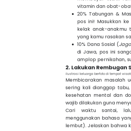
vitamin dan obat-oba
20% Tabungan & Mas
pos ini! Masukkan ke 
kelak anak-anakmu 
yang kamu rasakan saa
10% Dana Sosial (
Jago
di Jawa, pos ini sang
amplop pernikahan, su
2. Lakukan Rembugan 
ilustrasi keluarga berfoto di tempat wisat
Membicarakan masalah ua
sering kali dianggap tabu,
kesehatan mental dan 
wajib dilakukan guna meny
Cari waktu santai, lal
menggunakan bahasa yang
lembut). Jelaskan bahwa