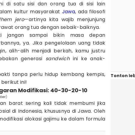
i di satu sisi dan orang tua di sisi lain
dalam kultur masyarakat
Jawa
, ada filosofi
hem jero
—artinya kita wajib menjunjung
rawat orang tua dengan sebaik-baiknya.
ti jangan sampai bikin masa depan
orbannya, ya. Jika pengelolaan uang tidak
in, alih-alih menjadi berkah, kamu justru
jebakan generasi
sandwich
ini ke anak-
bakti tanpa perlu hidup kembang kempis,
Tonton leb
berikut ini!
garan Modifikasi: 40-30-20-10
eber)
n barat sering kali tidak membumi jika
osial di Indonesia, khususnya di Jawa. Oleh
odifikasi alokasi gajimu ke dalam formula