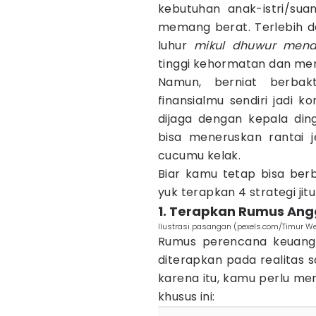
kebutuhan anak-istri/suam
memang berat. Terlebih 
luhur
mikul dhuwur mend
tinggi kehormatan dan me
Namun, berniat berbak
finansialmu sendiri jadi k
dijaga dengan kepala ding
bisa meneruskan rantai 
cucumu kelak.
Biar kamu tetap bisa ber
yuk terapkan 4 strategi jitu 
1. Terapkan Rumus Ang
Ilustrasi pasangan (pexels.com/Timur W
Rumus perencana keuanga
diterapkan pada realitas s
karena itu, kamu perlu mem
khusus ini: