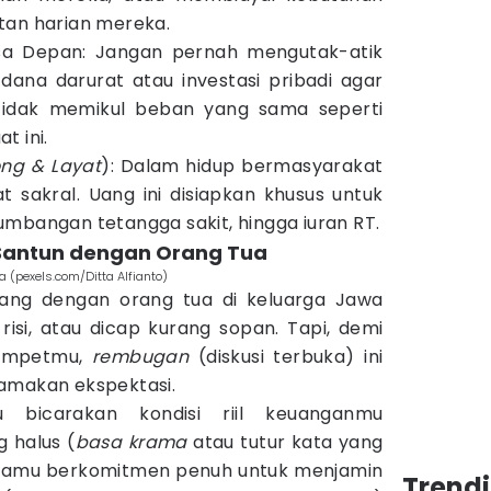
tan harian mereka.
a Depan: Jangan pernah mengutak-atik
dana darurat atau investasi pribadi agar
tidak memikul beban yang sama seperti
t ini.
ng & Layat
): Dalam hidup bermasyarakat
at sakral. Uang ini disiapkan khusus untuk
mbangan tetangga sakit, hingga iuran RT.
Santun dengan Orang Tua
a (pexels.com/Ditta Alfianto)
ng dengan orang tua di keluarga Jawa
 risi, atau dicap kurang sopan. Tapi, demi
dompetmu,
rembugan
(diskusi terbuka) ini
amakan ekspektasi.
u bicarakan kondisi riil keuanganmu
 halus (
basa krama
atau tutur kata yang
 kamu berkomitmen penuh untuk menjamin
Trend