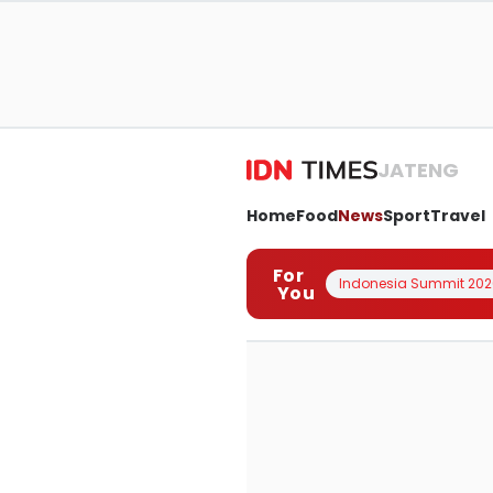
JATENG
Home
Food
News
Sport
Travel
For
Indonesia Summit 202
You