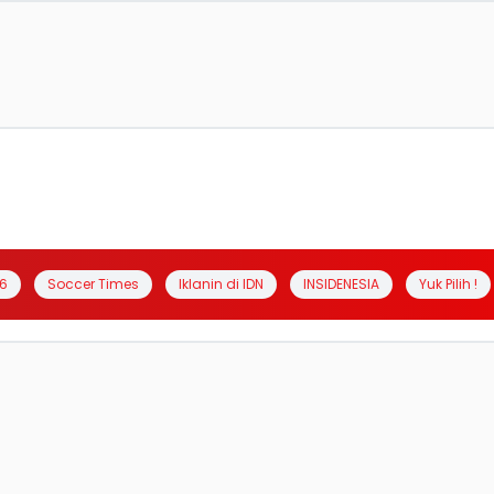
6
Soccer Times
Iklanin di IDN
INSIDENESIA
Yuk Pilih !