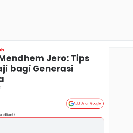
ah
Mendhem Jero: Tips
ji bagi Generasi
a
g
Add Us on Google
a Alfiant)