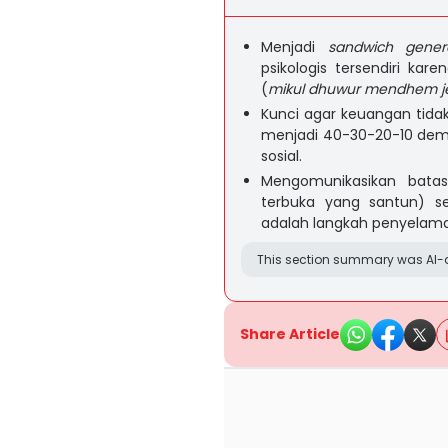
Menjadi
sandwich gener
psikologis tersendiri ka
(
mikul dhuwur mendhem j
Kunci agar keuangan tida
menjadi 40-30-20-10 demi
sosial.
Mengomunikasikan batas
terbuka yang santun) 
adalah langkah penyelam
This section summary was AI-a
Share Article