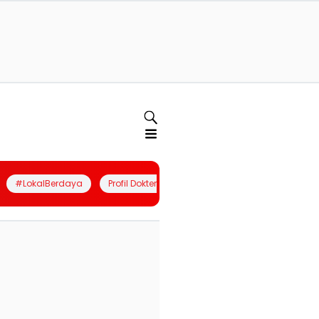
#LokalBerdaya
Profil Dokter
Quiz
Join Community