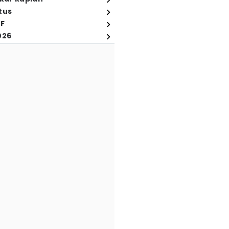
tus
FF
026