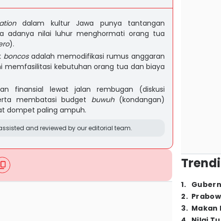
ation
dalam kultur Jawa punya tantangan
rena adanya nilai luhur menghormati orang tua
ero
).
k
boncos
adalah memodifikasi rumus anggaran
 memfasilitasi kebutuhan orang tua dan biaya
an finansial lewat jalan rembugan (diskusi
serta membatasi budget
buwuh
(kondangan)
at dompet paling ampuh.
ssisted and reviewed by our editorial team.
Trendi
1
.
Gubern
2
.
Prabow
3
.
Makan B
4
.
Nilai T