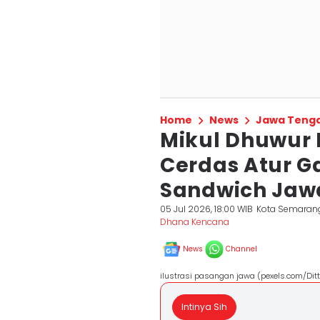
Home
News
Jawa Teng
Mikul Dhuwur 
Cerdas Atur Ga
Sandwich Jaw
05 Jul 2026, 18:00 WIB
Kota Semaran
Dhana Kencana
News
Channel
ilustrasi pasangan jawa (pexels.com/Ditt
Intinya Sih