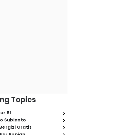
ng Topics
ur BI
o Subianto
ergizi Gratis
ukar Rupiah