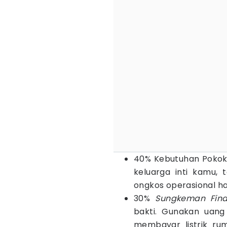
40% Kebutuhan Pokok: 
keluarga inti kamu, t
ongkos operasional ha
30%
Sungkeman Fina
bakti. Gunakan uang
membayar listrik r