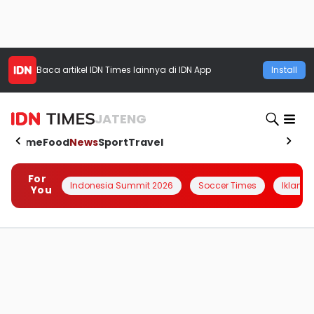
Baca artikel
IDN Times
lainnya di IDN App
Install
JATENG
Home
Food
News
Sport
Travel
For
Indonesia Summit 2026
Soccer Times
Iklanin 
You