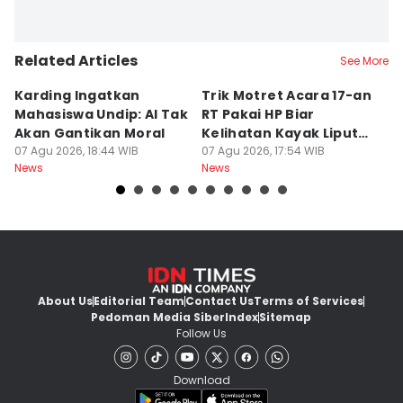
Related Articles
See More
Karding Ingatkan
Trik Motret Acara 17-an
N
Mahasiswa Undip: AI Tak
RT Pakai HP Biar
C
Akan Gantikan Moral
Kelihatan Kayak Liputan
1
07 Agu 2026, 18:44 WIB
Festival Nasional
07 Agu 2026, 17:54 WIB
M
07
News
News
Ne
About Us
Editorial Team
Contact Us
Terms of Services
Pedoman Media Siber
Index
Sitemap
Follow Us
Download