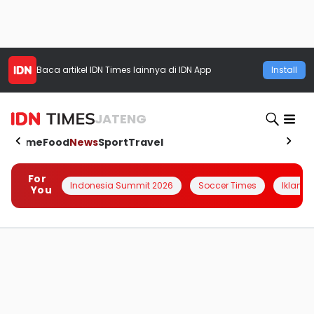
Baca artikel
IDN Times
lainnya di IDN App
Install
JATENG
Home
Food
News
Sport
Travel
For
Indonesia Summit 2026
Soccer Times
Iklanin 
You