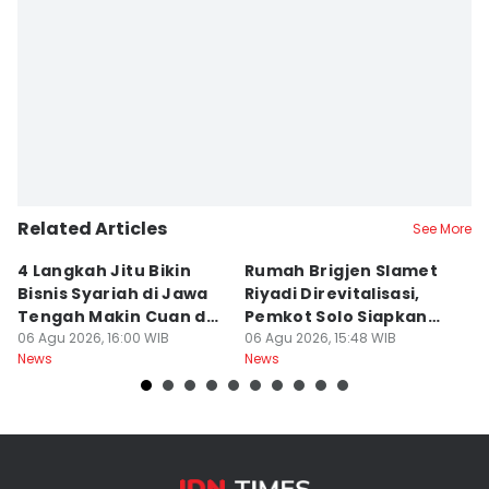
Related Articles
See More
4 Langkah Jitu Bikin
Rumah Brigjen Slamet
T
Bisnis Syariah di Jawa
Riyadi Direvitalisasi,
S
Tengah Makin Cuan dan
Pemkot Solo Siapkan
S
Berkah
06 Agu 2026, 16:00 WIB
Museum Sejarah
06 Agu 2026, 15:48 WIB
o
06
News
News
Ne