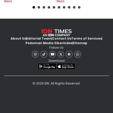
News
News
Ne
F
About Us
Editorial Team
Contact Us
Terms of Services
Pedoman Media Siber
Index
Sitemap
Follow Us
Download
© 2026 IDN. All Rights Reserved.