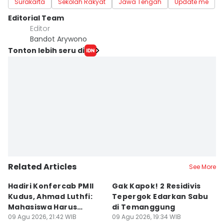
Surakarta
Sekolah Rakyat
Jawa Tengah
Update me
Editorial Team
Editor
Bandot Arywono
Tonton lebih seru di
Related Articles
See More
Hadiri Konfercab PMII
Gak Kapok! 2 Residivis
A
Kudus, Ahmad Luthfi:
Tepergok Edarkan Sabu
B
Mahasiswa Harus
di Temanggung
B
Konstruktif
09 Agu 2026, 21:42 WIB
09 Agu 2026, 19:34 WIB
Pe
09