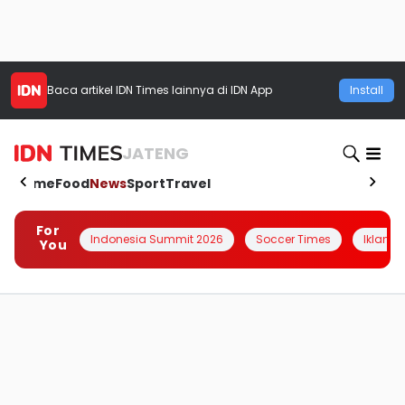
Baca artikel
IDN Times
lainnya di IDN App
Install
JATENG
Home
Food
News
Sport
Travel
For
Indonesia Summit 2026
Soccer Times
Iklanin 
You