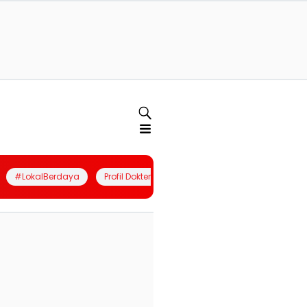
#LokalBerdaya
Profil Dokter
Quiz
Join Community