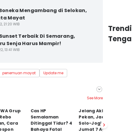
 Boneka Mengambang di Selokan,
ata Mayat
2, 21:20 WIB
Trend
 Sunset Terbaik Di Semarang,
Tenga
u Senja Harus Mampir!
2, 13:41 WIB
penemuan mayat
Update me
See More
 WA Grup
Cas HP
Jelang Akhir
P
 Rebo
Semalaman
Pekan, Jadwal KRL
So
n, Cara
Ditinggal Tidur? 4
Solo-Jogja Hari Ini
A
Respon
Bahaya Fatal
Jumat 7 Agustus,
P