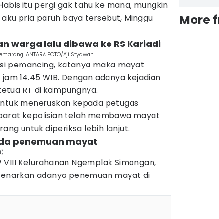
Habis itu pergi gak tahu ke mana, mungkin
More 
" aku pria paruh baya tersebut, Minggu
n warga lalu dibawa ke RS Kariadi
i Semarang. ANTARA FOTO/Aji Styawan
an si pemancing, katanya maka mayat
r jam 14.45 WIB. Dengan adanya kejadian
a ketua RT di kampungnya.
 untuk meneruskan kepada petugas
, aparat kepolisian telah membawa mayat
rang untuk diperiksa lebih lanjut.
 ada penemuan mayat
i)
 VIII Kelurahanan Ngemplak Simongan,
enarkan adanya penemuan mayat di