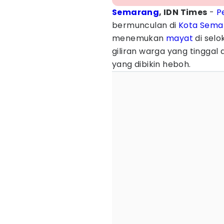
Semarang
, IDN Times
-
P
bermunculan di
Kota Sema
menemukan
mayat
di sel
giliran warga yang tinggal d
yang dibikin heboh.