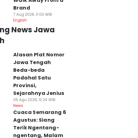
Walk Away From a
Brand
7 Aug 2026, 11:00 WIB
English
ing News Jawa
h
Alasan Plat Nomor
Jawa Tengah
Beda-beda
Padahal Satu
Provinsi,
Sejarahnya Jenius
05 Agu 2026, 12:24 WIB
News
Cuaca Semarang 6
rakiraan Cuaca
Cuaca Semarang 7
Tundukkan ITB,
Agustus: Siang
lo Raya Hari Ini 7
Agustus: Siang
PKN STAN Melaju
Terik Ngentang-
gustus 2026:
Terik Menyengat
ke Semifinal Liga
ngentang, Malam
uncak Kemarau!
Pol, Malam Dingin
Debat IDN Times