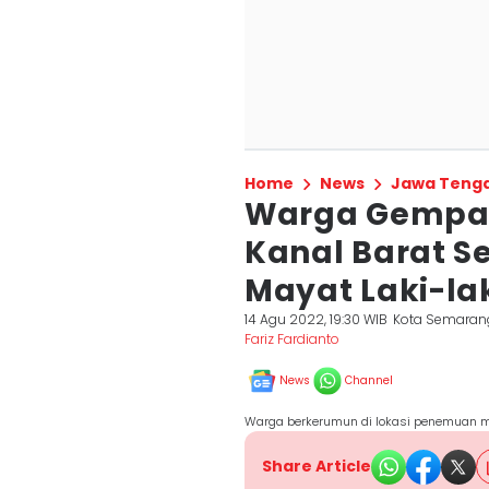
Home
News
Jawa Teng
Warga Gempar!
Kanal Barat 
Mayat Laki-la
14 Agu 2022, 19:30 WIB
Kota Semaran
Fariz Fardianto
News
Channel
Warga berkerumun di lokasi penemuan ma
Share Article