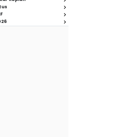
tus
FF
026