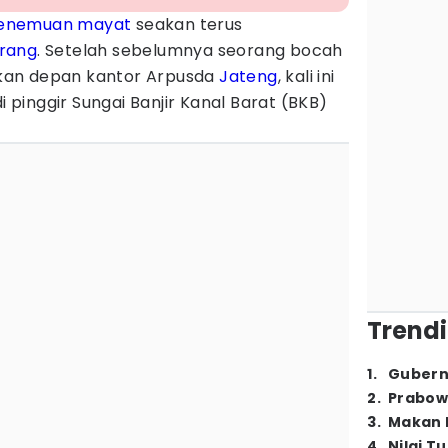
enemuan mayat
seakan terus
rang
. Setelah sebelumnya seorang bocah
okan depan kantor Arpusda
Jateng
, kali ini
i pinggir Sungai Banjir Kanal Barat (BKB)
Trendi
1
.
Gubern
2
.
Prabow
3
.
Makan B
4
.
Nilai T