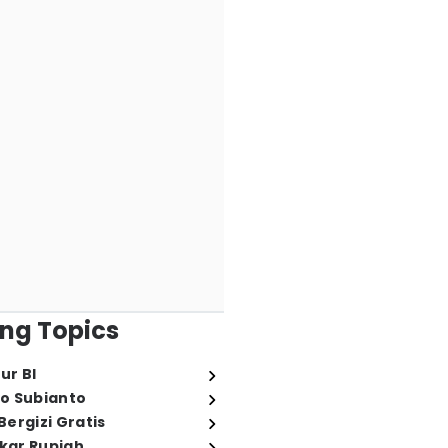
ng Topics
ur BI
o Subianto
ergizi Gratis
ukar Rupiah