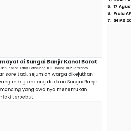
5
.
17 Agus
6
.
Piala A
7
.
GIIAS 2
 mayat di Sungai Banjir Kanal Barat
anjir Kanal Barat Semarang. IDN Times/Fariz Fardianto
r sore tadi, sejumlah warga dikejutkan
ng mengambang di aliran Sungai Banjir
 pemancing yang awalnya menemukan
-laki tersebut.