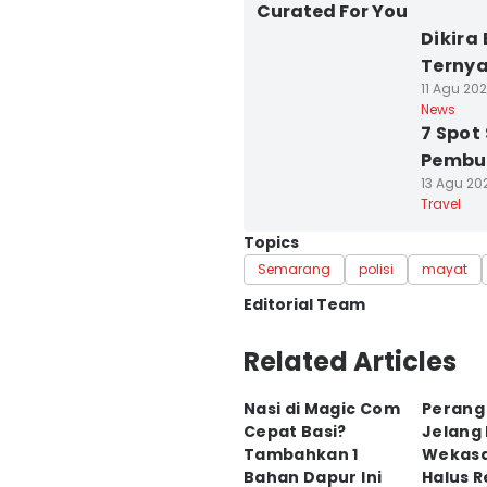
Curated For You
Dikira
Terny
11 Agu 202
News
7 Spot
Pembur
13 Agu 202
Travel
Topics
Semarang
polisi
mayat
Editorial Team
Editor
Related Articles
Fariz Fardianto
Nasi di Magic Com
Perang
Editor
Cepat Basi?
Jelang
Dhana Kencana
Tambahkan 1
Wekasa
Bahan Dapur Ini
Halus 