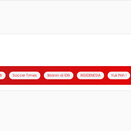
6
Soccer Times
Iklanin di IDN
INSIDENESIA
Yuk Pilih !