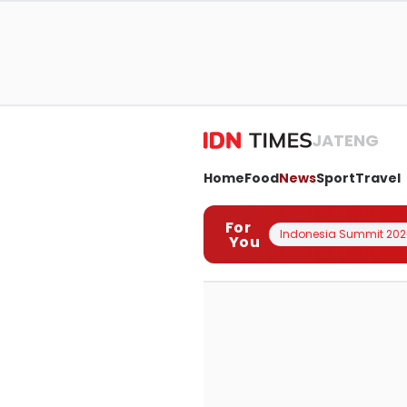
JATENG
Home
Food
News
Sport
Travel
For
Indonesia Summit 202
You