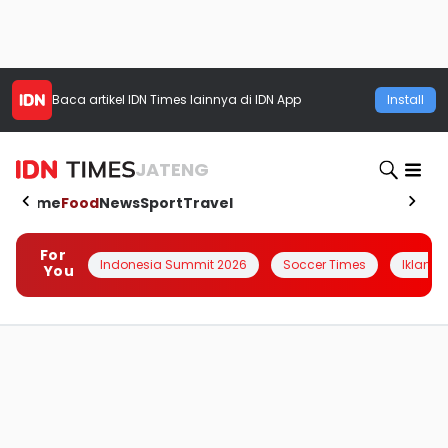
Baca artikel
IDN Times
lainnya di IDN App
Install
JATENG
Home
Food
News
Sport
Travel
For
Indonesia Summit 2026
Soccer Times
Iklanin 
You