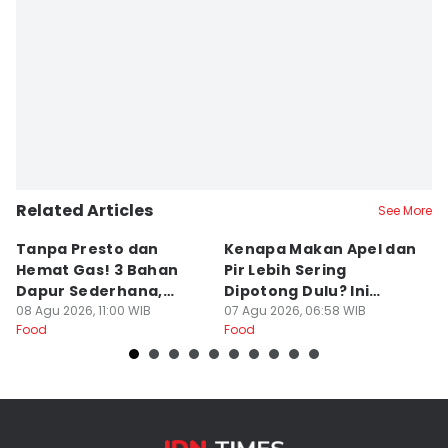
Related Articles
See More
Tanpa Presto dan
Kenapa Makan Apel dan
5
Hemat Gas! 3 Bahan
Pir Lebih Sering
C
Dapur Sederhana,
Dipotong Dulu? Ini
C
Daging Sapi Empuk
08 Agu 2026, 11:00 WIB
Alasannya
07 Agu 2026, 06:58 WIB
Y
23
Food
Food
Fo
Dalam 15 Menit