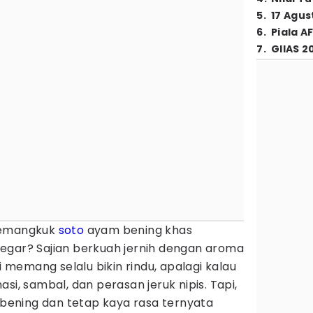
5
.
17 Agus
6
.
Piala A
7
.
GIIAS 2
semangkuk
soto
ayam bening khas
segar? Sajian berkuah jernih dengan aroma
memang selalu bikin rindu, apalagi kalau
si, sambal, dan perasan jeruk nipis. Tapi,
ening dan tetap kaya rasa ternyata