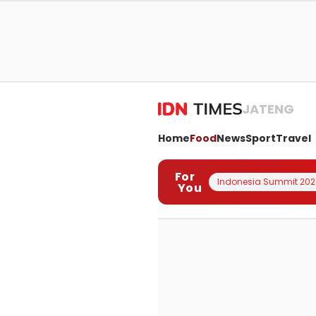
JATENG
Home
Food
News
Sport
Travel
For
Indonesia Summit 202
You