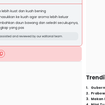
lebih kuat dan kuah bening
sukkan ke kuah agar aroma lebih keluar
tambahkan daun bawang dan seledri secukupnya,
ngkap yang pas
ssisted and reviewed by our editorial team.
Trendi
1
.
Gubern
2
.
Prabow
3
.
Makan B
4
.
Nilai T