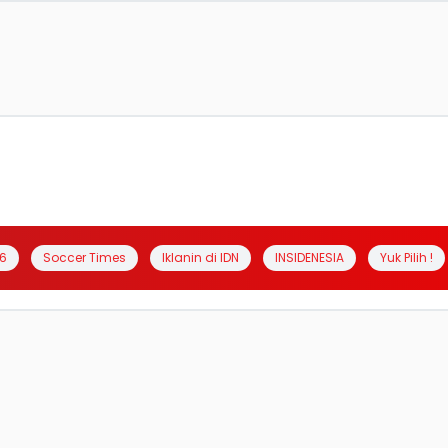
6
Soccer Times
Iklanin di IDN
INSIDENESIA
Yuk Pilih !