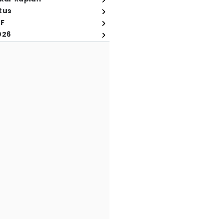
tus
FF
026