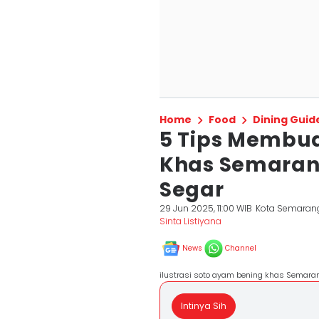
Home
Food
Dining Guid
5 Tips Membu
Khas Semaran
Segar
29 Jun 2025, 11:00 WIB
Kota Semaran
Sinta Listiyana
News
Channel
ilustrasi soto ayam bening khas Semara
Intinya Sih