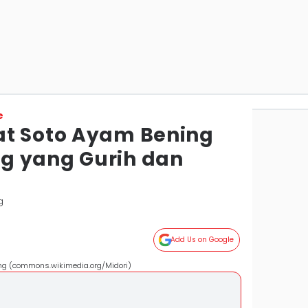
e
at Soto Ayam Bening
g yang Gurih dan
g
Add Us on Google
ng (commons.wikimedia.org/Midori)