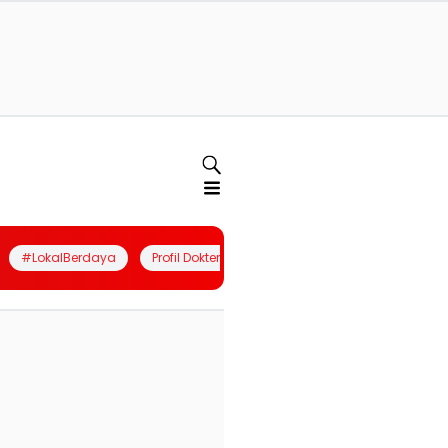
#LokalBerdaya
Profil Dokter
Quiz
Join Community