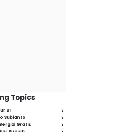
ng Topics
ur BI
o Subianto
ergizi Gratis
ukar Rupiah