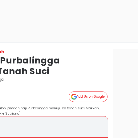
ah
i Purbalingga
Tanah Suci
ga
Add Us on Google
alon jamaah haji Purbalingga menuju ke tanah suci Makkah,
ie Sutrisno)