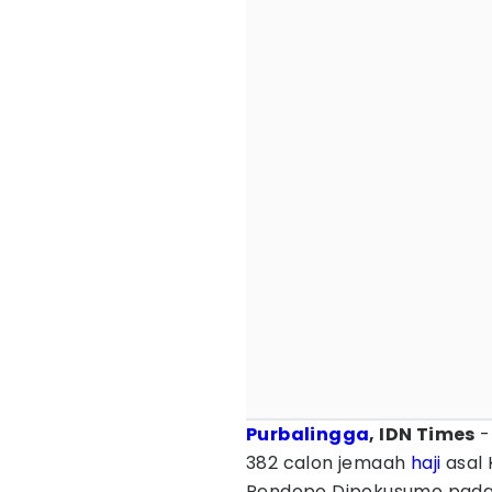
Purbalingga
, IDN Times
-
382 calon jemaah
haji
asal 
Pendopo Dipokusumo pada 