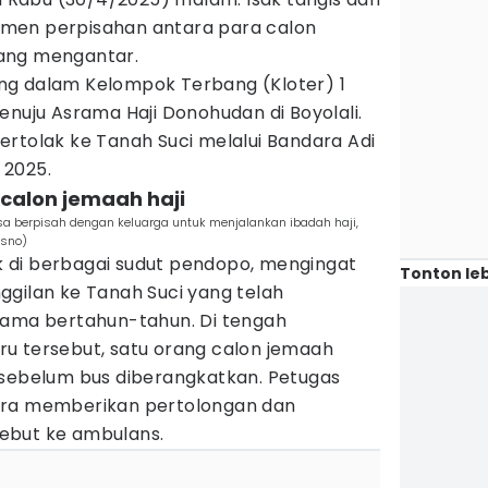
men perpisahan antara para calon
ang mengantar.
ng dalam Kelompok Terbang (Kloter) 1
enuju Asrama Haji Donohudan di Boyolali.
rtolak ke Tanah Suci melalui Bandara Adi
 2025.
 calon jemaah haji
sa berpisah dengan keluarga untuk menjalankan ibadah haji,
isno)
 di berbagai sudut pendopo, mengingat
Tonton leb
ggilan ke Tanah Suci yang telah
lama bertahun-tahun. Di tengah
u tersebut, satu orang calon jemaah
 sebelum bus diberangkatkan. Petugas
era memberikan pertolongan dan
ebut ke ambulans.