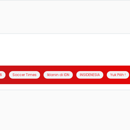
6
Soccer Times
Iklanin di IDN
INSIDENESIA
Yuk Pilih !