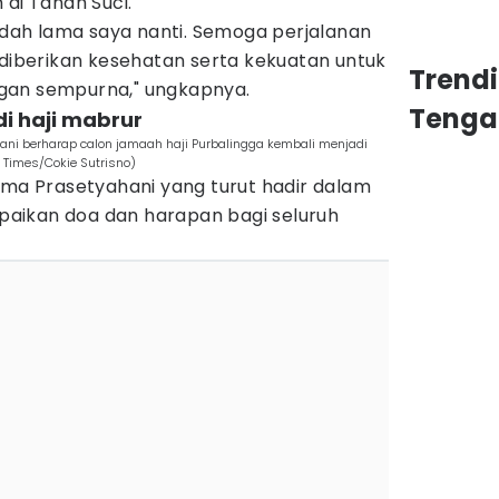
 di Tanah Suci.
sudah lama saya nanti. Semoga perjalanan
 diberikan kesehatan serta kekuatan untuk
Trend
gan sempurna," ungkapnya.
Tenga
i haji mabrur
ani berharap calon jamaah haji Purbalingga kembali menjadi
 Times/Cokie Sutrisno)
ima Prasetyahani yang turut hadir dalam
aikan doa dan harapan bagi seluruh