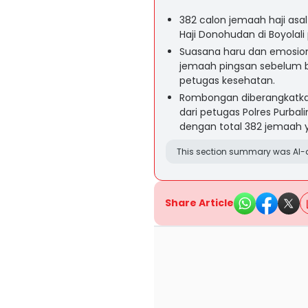
382 calon jemaah haji asa
Haji Donohudan di Boyolal
Suasana haru dan emosiona
jemaah pingsan sebelum b
petugas kesehatan.
Rombongan diberangkatk
dari petugas Polres Purbal
dengan total 382 jemaah 
This section summary was AI-a
Share Article