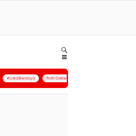
#LokalBerdaya
Profil Dokter
Quiz
Join Community