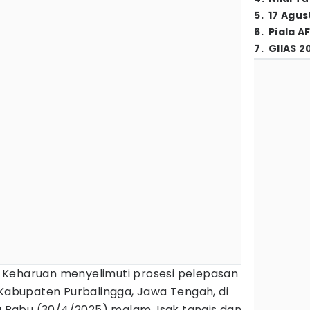
5
.
17 Agus
6
.
Piala A
7
.
GIIAS 2
 Keharuan menyelimuti prosesi pelepasan
Kabupaten Purbalingga, Jawa Tengah, di
Rabu (30/4/2025) malam. Isak tangis dan