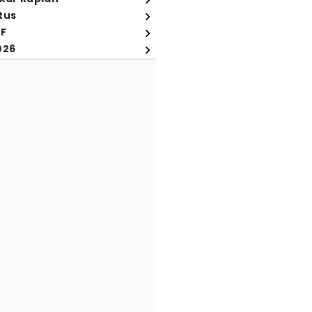
tus
FF
026