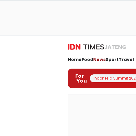
JATENG
Home
Food
News
Sport
Travel
For
Indonesia Summit 202
You