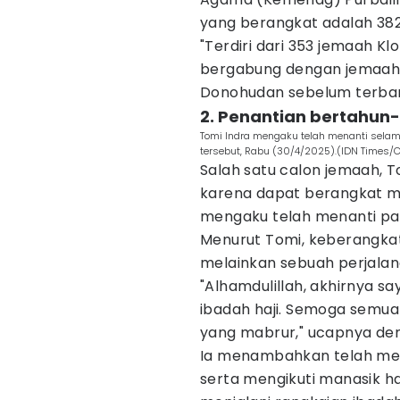
yang berangkat adalah 382
"Terdiri dari 353 jemaah Kl
bergabung dengan jemaah d
Donohudan sebelum terban
2. Penantian bertahun
Tomi Indra mengaku telah menanti sela
tersebut, Rabu (30/4/2025).(IDN Times/C
Salah satu calon jemaah, 
karena dapat berangkat men
mengaku telah menanti pan
Menurut Tomi, keberangkata
melainkan sebuah perjalana
"Alhamdulillah, akhirnya s
ibadah haji. Semoga semuan
yang mabrur," ucapnya de
Ia menambahkan telah memp
serta mengikuti manasik h