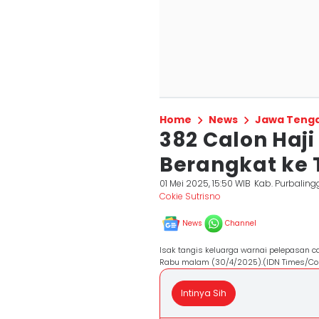
Home
News
Jawa Teng
382 Calon Haj
Berangkat ke 
01 Mei 2025, 15:50 WIB
Kab. Purbaling
Cokie Sutrisno
News
Channel
Isak tangis keluarga warnai pelepasan c
Rabu malam (30/4/2025).(IDN Times/Cok
Intinya Sih