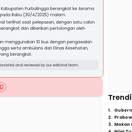
l Kabupaten Purbalingga berangkat ke Asrama
i pada Rabu (30/4/2025) malam.
l terlihat saat pelepasan, dengan satu calon
erangkat dan diberikan pertolongan oleh
an menggunakan 10 bus dengan pengawalan
ingga serta ambulans dari Dinas Kesehatan,
yang berangkat.
ssisted and reviewed by our editorial team.
Trendi
1
.
Gubern
2
.
Prabow
3
.
Makan B
4
.
Nilai T