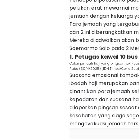
pelukan erat mewarnai mo
jemaah dengan keluarga y
Para jemaah yang tergabu
dan 2 ini diberangkatkan m
Mereka dijadwalkan akan be
Soemarmo Solo pada 2 Mei
1. Petugas kawal 10 bus
Calon jamaah haji yang pingsan tak kua
Rabu (30/4/2025).(IDN Times/Cokie Sutr
Suasana emosional tampak
ibadah haji merupakan pan
dinantikan para jemaah se
kepadatan dan suasana har
dilaporkan pingsan sesaat
kesehatan yang siaga seg
mengevakuasi jemaah ters