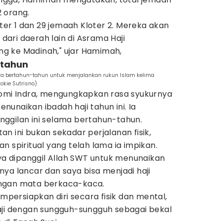
 orang.
oter 1 dan 29 jemaah Kloter 2. Mereka akan
ari daerah lain di Asrama Haji
g ke Madinah," ujar Hamimah,
-tahun
ma bertahun-tahun untuk menjalankan rukun Islam kelima
okie Sutrisno)
Tomi Indra, mengungkapkan rasa syukurnya
unaikan ibadah haji tahun ini. Ia
ggilan ini selama bertahun-tahun.
n ini bukan sekadar perjalanan fisik,
n spiritual yang telah lama ia impikan.
aya dipanggil Allah SWT untuk menunaikan
ya lancar dan saya bisa menjadi haji
ngan mata berkaca-kaca.
ersiapkan diri secara fisik dan mental,
aji dengan sungguh-sungguh sebagai bekal