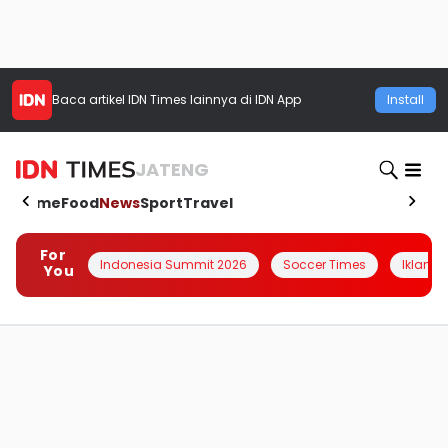
Baca artikel
IDN Times
lainnya di IDN App
Install
JATENG
Home
Food
News
Sport
Travel
For
Indonesia Summit 2026
Soccer Times
Iklanin 
You