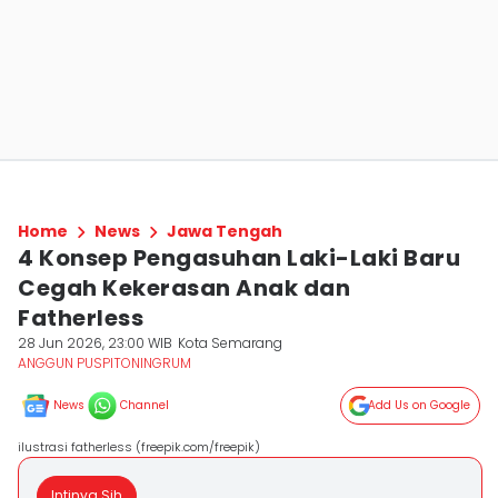
Home
News
Jawa Tengah
4 Konsep Pengasuhan Laki-Laki Baru
Cegah Kekerasan Anak dan
Fatherless
28 Jun 2026, 23:00 WIB
Kota Semarang
ANGGUN PUSPITONINGRUM
News
Channel
Add Us on Google
ilustrasi fatherless (freepik.com/freepik)
Intinya Sih