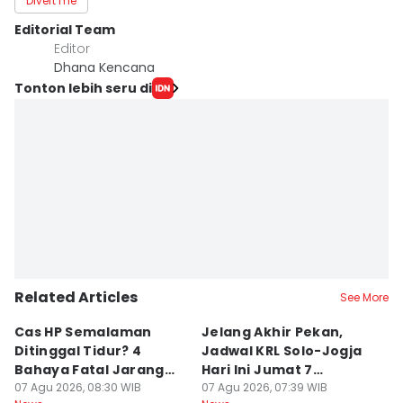
Divert me
Editorial Team
Editor
Dhana Kencana
Tonton lebih seru di
Related Articles
See More
Cas HP Semalaman
Jelang Akhir Pekan,
P
Ditinggal Tidur? 4
Jadwal KRL Solo-Jogja
Ra
Bahaya Fatal Jarang
Hari Ini Jumat 7
2
Disadari Pekerja Kantor
07 Agu 2026, 08:30 WIB
Agustus, Lengkap!
07 Agu 2026, 07:39 WIB
07