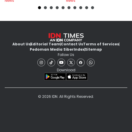
News
News
Ne
About Us
Editorial Team
Contact Us
Terms of Services
Pedoman Media Siber
Index
Sitemap
Follow Us
Download
© 2026 IDN. All Rights Reserved.