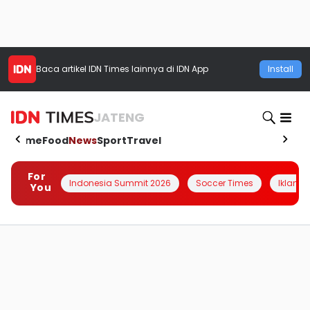
Baca artikel
IDN Times
lainnya di IDN App
Install
JATENG
Home
Food
News
Sport
Travel
For
Indonesia Summit 2026
Soccer Times
Iklanin 
You