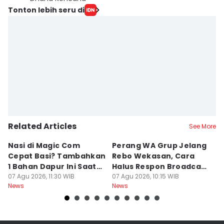
Tonton lebih seru di
Related Articles
See More
Nasi di Magic Com
Perang WA Grup Jelang
C
Cepat Basi? Tambahkan
Rebo Wekasan, Cara
Di
1 Bahan Dapur Ini Saat
Halus Respon Broadcast
B
Menanak, Awet 2 Hari
07 Agu 2026, 11:30 WIB
Parno
07 Agu 2026, 10:15 WIB
D
07
News
News
Ne