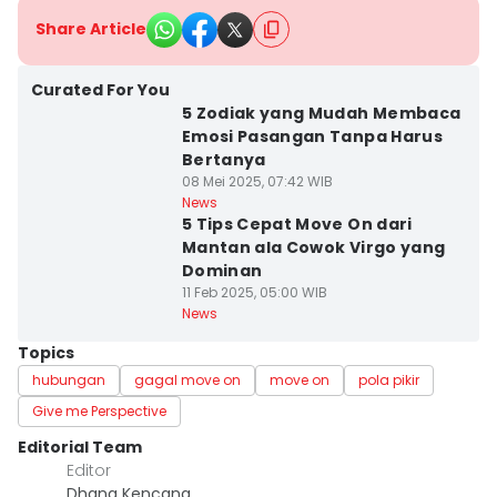
Share Article
Curated For You
5 Zodiak yang Mudah Membaca
Emosi Pasangan Tanpa Harus
Bertanya
08 Mei 2025, 07:42 WIB
News
5 Tips Cepat Move On dari
Mantan ala Cowok Virgo yang
Dominan
11 Feb 2025, 05:00 WIB
News
Topics
hubungan
gagal move on
move on
pola pikir
Give me Perspective
Editorial Team
Editor
Dhana Kencana