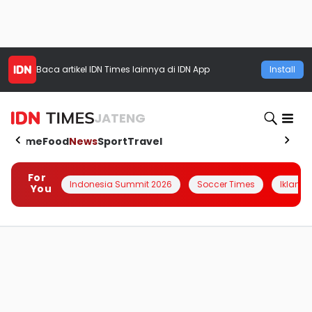
Baca artikel
IDN Times
lainnya di IDN App
Install
JATENG
Home
Food
News
Sport
Travel
For
Indonesia Summit 2026
Soccer Times
Iklanin 
You