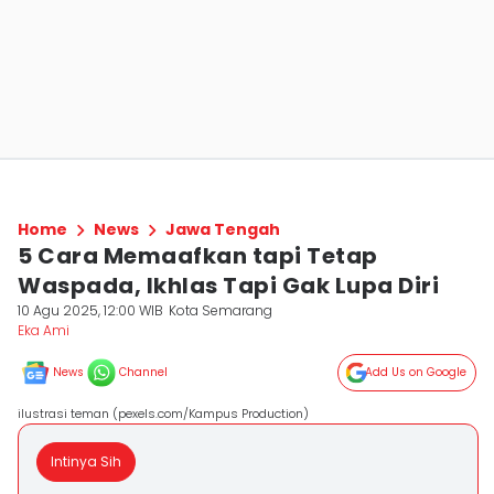
Home
News
Jawa Tengah
5 Cara Memaafkan tapi Tetap
Waspada, Ikhlas Tapi Gak Lupa Diri
10 Agu 2025, 12:00 WIB
Kota Semarang
Eka Ami
News
Channel
Add Us on Google
ilustrasi teman (pexels.com/Kampus Production)
Intinya Sih