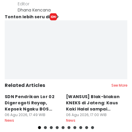
Editor
Dhana Kencana
Tonton lebih seru di
Related Articles
See More
SDN Pendrikan Lor 02
[WANSUS] Blak-blakan
B
Digerogoti Rayap,
KNEKS di Jateng: Kaus
H
Kepsek Ngaku BOS
Kaki Halal sampai
A
Cuma Rp54 Juta
06 Agu 2026, 17:49 WIB
Wisata Ramah Muslim
06 Agu 2026, 17:00 WIB
S
06
News
News
Ne
yang Diminati