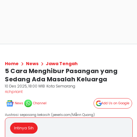
Home
News
Jawa Tengah
5 Cara Menghibur Pasangan yang
Sedang Ada Masalah Keluarga
10 Des 2025, 18:00 WIB
Kota Semarang
richpriant
News
Channel
Add Us on Google
ilustrasi sepasang kekasih (pexels.com/Mẫnn Quang)
Intinya Sih