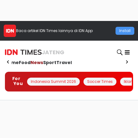
Baca artikel
IDN Times
lainnya di IDN App
Install
JATENG
Home
Food
News
Sport
Travel
For
Indonesia Summit 2026
Soccer Times
Iklanin 
You