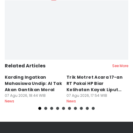
Related Articles
See More
Karding Ingatkan
Trik Motret Acara 17-an
N
Mahasiswa Undip: AI Tak
RT Pakai HP Biar
C
Akan Gantikan Moral
Kelihatan Kayak Liputan
1
07 Agu 2026, 18:44 WIB
Festival Nasional
07 Agu 2026, 17:54 WIB
M
07
News
News
Ne