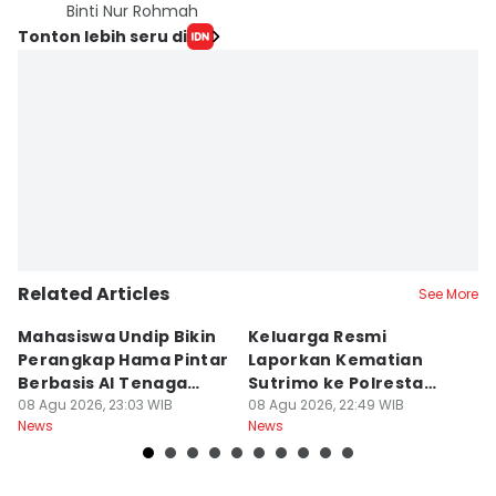
Binti Nur Rohmah
Tonton lebih seru di
Related Articles
See More
Mahasiswa Undip Bikin
Keluarga Resmi
P
Perangkap Hama Pintar
Laporkan Kematian
S
Berbasis AI Tenaga
Sutrimo ke Polresta
B
Surya
08 Agu 2026, 23:03 WIB
Banyumas
08 Agu 2026, 22:49 WIB
G
08
News
News
Ne