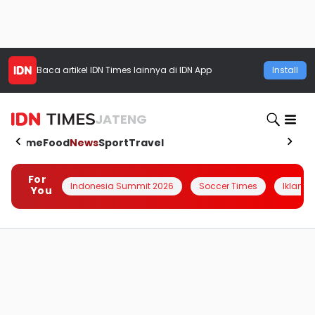
Baca artikel
IDN Times
lainnya di IDN App
Install
JATENG
Home
Food
News
Sport
Travel
For
Indonesia Summit 2026
Soccer Times
Iklanin 
You