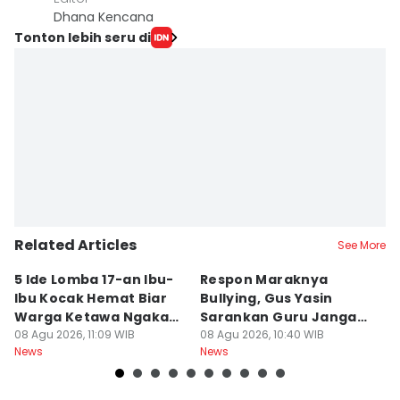
Dhana Kencana
Tonton lebih seru di
Related Articles
See More
5 Ide Lomba 17-an Ibu-
Respon Maraknya
T
Ibu Kocak Hemat Biar
Bullying, Gus Yasin
W
Warga Ketawa Ngakak
Sarankan Guru Jangan
S
Pas Hari Kemerdekaan
08 Agu 2026, 11:09 WIB
Bebani Siswa
08 Agu 2026, 10:40 WIB
P
08
News
News
Ne
R