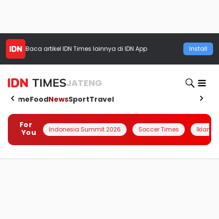
Baca artikel
IDN Times
lainnya di IDN App
Install
JATENG
Home
Food
News
Sport
Travel
For
Indonesia Summit 2026
Soccer Times
Iklanin 
You