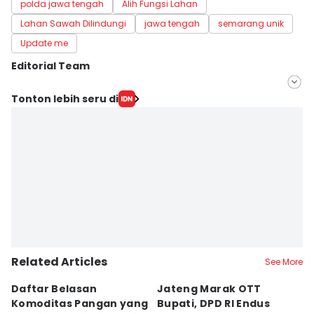
polda jawa tengah
Alih Fungsi Lahan
Lahan Sawah Dilindungi
jawa tengah
semarang unik
Update me
Editorial Team
Editor
Tonton lebih seru di
Fariz Fardianto
Editor
Dhana Kencana
Related Articles
See More
Daftar Belasan
Jateng Marak OTT
B
Komoditas Pangan yang
Bupati, DPD RI Endus
F