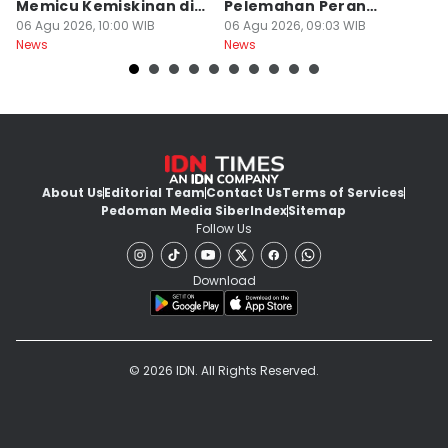
Memicu Kemiskinan di
Pelemahan Peran
K
Jawa Tengah
06 Agu 2026, 10:00 WIB
Inspektorat
06 Agu 2026, 09:03 WIB
06
News
News
Ne
About Us
Editorial Team
Contact Us
Terms of Services
Pedoman Media Siber
Index
Sitemap
Follow Us
Download
© 2026 IDN. All Rights Reserved.