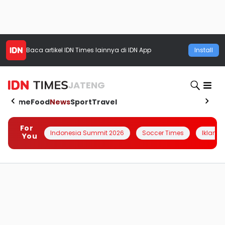
Baca artikel
IDN Times
lainnya di IDN App
Install
JATENG
Home
Food
News
Sport
Travel
For
Indonesia Summit 2026
Soccer Times
Iklanin 
You