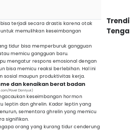
Trend
bisa terjadi secara drastis karena otak
Tenga
up untuk memulihkan keseimbangan
rang tidur bisa memperburuk gangguan
 atau memicu gangguan baru.
mpu mengatur respons emosional dengan
pun bisa memicu reaksi berlebihan. Hal ini
sosial maupun produktivitas kerja.
sme dan kenaikan berat badan
.com/Pavel Danilyuk)
mengacaukan keseimbangan hormon
 leptin dan ghrelin. Kadar leptin yang
enurun, sementara ghrelin yang memicu
a signifikan.
engapa orang yang kurang tidur cenderung