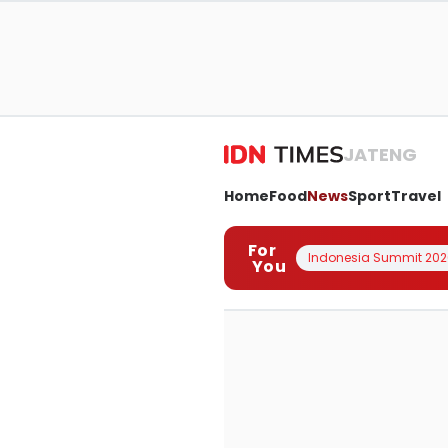
JATENG
Home
Food
News
Sport
Travel
For
Indonesia Summit 202
You