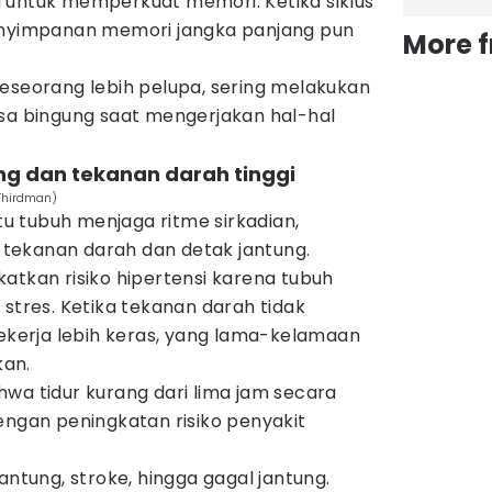
ing untuk memperkuat memori. Ketika siklus
enyimpanan memori jangka panjang pun
More 
seseorang lebih pelupa, sering melakukan
asa bingung saat mengerjakan hal-hal
ung dan tekanan darah tinggi
/Thirdman)
 tubuh menjaga ritme sirkadian,
tekanan darah dan detak jantung.
atkan risiko hipertensi karena tubuh
 stres. Ketika tekanan darah tidak
bekerja lebih keras, yang lama-kelamaan
an.
wa tidur kurang dari lima jam secara
engan peningkatan risiko penyakit
antung, stroke, hingga gagal jantung.