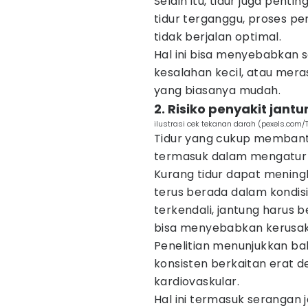
Selain itu, tidur juga pent
tidur terganggu, proses p
tidak berjalan optimal.
Hal ini bisa menyebabkan 
kesalahan kecil, atau mer
yang biasanya mudah.
2. Risiko penyakit jant
ilustrasi cek tekanan darah (pexels.com
Tidur yang cukup membantu
termasuk dalam mengatur 
Kurang tidur dapat meningk
terus berada dalam kondisi
terkendali, jantung harus 
bisa menyebabkan kerusak
Penelitian menunjukkan bah
konsisten berkaitan erat d
kardiovaskular.
Hal ini termasuk serangan j