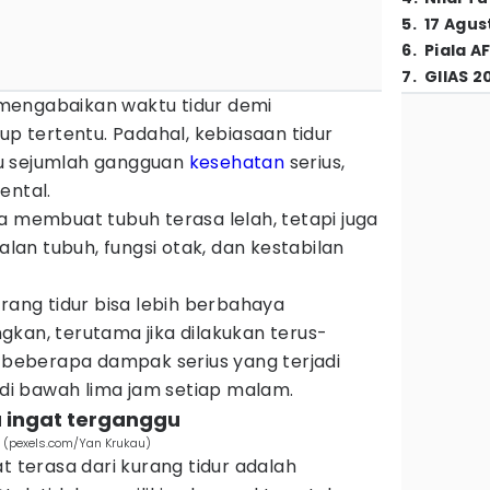
5
.
17 Agus
6
.
Piala A
7
.
GIIAS 2
mengabaikan waktu tidur demi
up tertentu. Padahal, kebiasaan tidur
u sejumlah gangguan
kesehatan
serius,
ental.
a membuat tubuh terasa lelah, tetapi juga
an tubuh, fungsi otak, dan kestabilan
urang tidur bisa lebih berbahaya
kan, terutama jika dilakukan terus-
h beberapa dampak serius yang terjadi
r di bawah lima jam setiap malam.
a ingat terganggu
r (pexels.com/Yan Krukau)
t terasa dari kurang tidur adalah