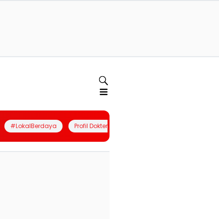
#LokalBerdaya
Profil Dokter
Quiz
Join Community