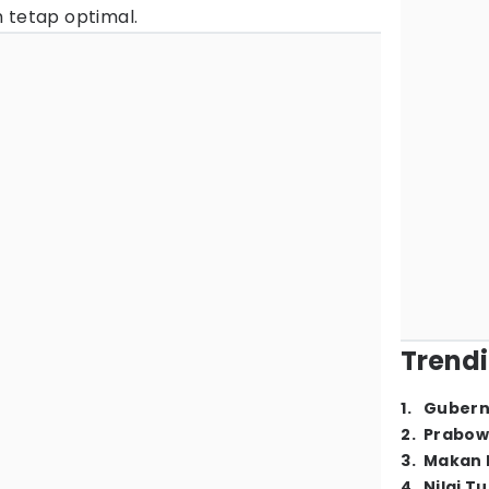
 tetap optimal.
Trendi
1
.
Gubern
2
.
Prabow
3
.
Makan B
4
.
Nilai T