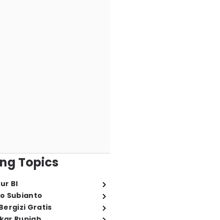
ng Topics
ur BI
o Subianto
ergizi Gratis
ukar Rupiah