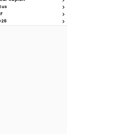
tus
FF
026