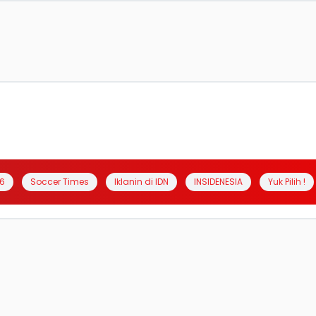
6
Soccer Times
Iklanin di IDN
INSIDENESIA
Yuk Pilih !