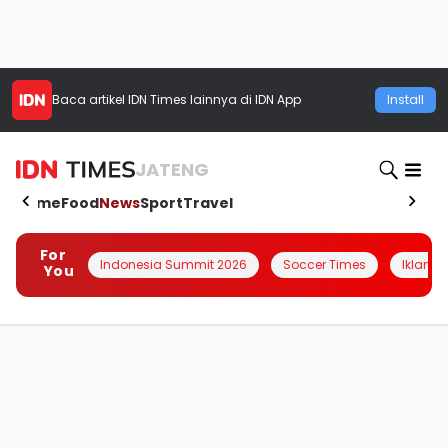
Baca artikel
IDN Times
lainnya di IDN App
Install
JATENG
Home
Food
News
Sport
Travel
For
Indonesia Summit 2026
Soccer Times
Iklanin 
You