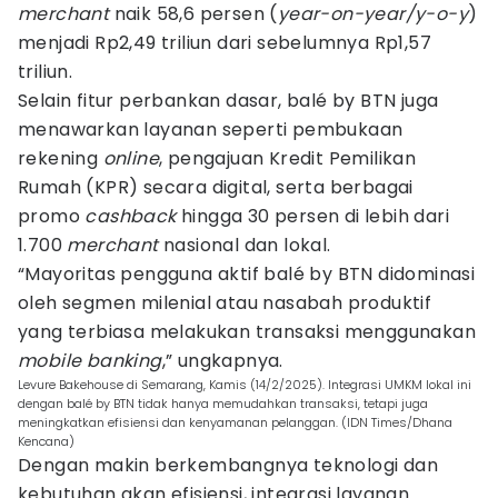
merchant
naik 58,6 persen (
year-on-year/y-o-y
)
menjadi Rp2,49 triliun dari sebelumnya Rp1,57
triliun.
Selain fitur perbankan dasar, balé by BTN juga
menawarkan layanan seperti pembukaan
rekening
online
, pengajuan Kredit Pemilikan
Rumah (KPR) secara digital, serta berbagai
promo
cashback
hingga 30 persen di lebih dari
1.700
merchant
nasional dan lokal.
“Mayoritas pengguna aktif balé by BTN didominasi
oleh segmen milenial atau nasabah produktif
yang terbiasa melakukan transaksi menggunakan
mobile
banking
,” ungkapnya.
Levure Bakehouse di Semarang, Kamis (14/2/2025). Integrasi UMKM lokal ini
dengan balé by BTN tidak hanya memudahkan transaksi, tetapi juga
meningkatkan efisiensi dan kenyamanan pelanggan. (IDN Times/Dhana
Kencana)
Dengan makin berkembangnya teknologi dan
kebutuhan akan efisiensi, integrasi layanan