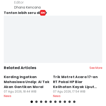
Editor
Dhana Kencana
Tonton lebih seru di
Related Articles
See More
Karding Ingatkan
Trik Motret Acara 17-an
N
Mahasiswa Undip: AI Tak
RT Pakai HP Biar
C
Akan Gantikan Moral
Kelihatan Kayak Liputan
1
07 Agu 2026, 18:44 WIB
Festival Nasional
07 Agu 2026, 17:54 WIB
M
07
News
News
Ne