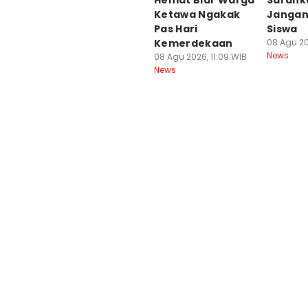
Hemat Biar Warga
Sarank
Ketawa Ngakak
Jangan
Pas Hari
Siswa
Kemerdekaan
08 Agu 20
News
08 Agu 2026, 11:09 WIB
News