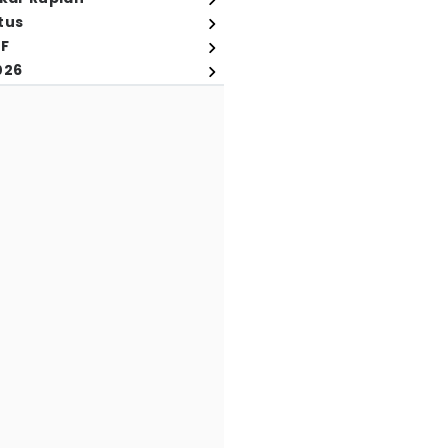
tus
FF
026