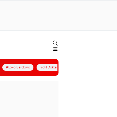
#LokalBerdaya
Profil Dokter
Quiz
Join Community