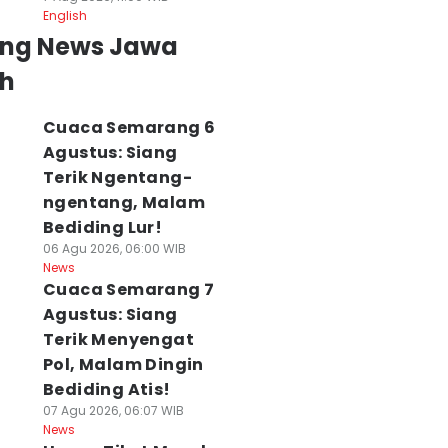
abtu 8 Agustus,
Mengadu ke DPRD,
Terik, Siang Pan
English
uhu Terik Capai
Dana Rp30,1 Miliar
Menyengat Pol,
ing News Jawa
4 Derajat
Raib
Malam Atis
 Agu 2026, 08:42 WIB
08 Agu 2026, 08:17 WIB
Bediding
h
ws
News
08 Agu 2026, 08:15 WI
News
Cuaca Semarang 6
Agustus: Siang
Terik Ngentang-
ngentang, Malam
Bediding Lur!
06 Agu 2026, 06:00 WIB
News
Cuaca Semarang 7
Agustus: Siang
Terik Menyengat
Pol, Malam Dingin
Bediding Atis!
07 Agu 2026, 06:07 WIB
News