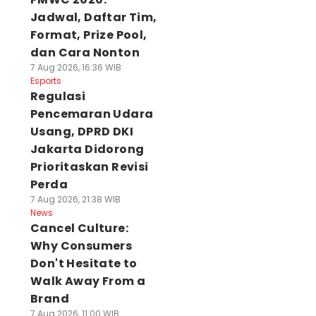
Jadwal, Daftar Tim,
Format, Prize Pool,
dan Cara Nonton
7 Aug 2026, 16:36 WIB
Esports
Regulasi
Pencemaran Udara
Usang, DPRD DKI
Jakarta Didorong
Prioritaskan Revisi
Perda
7 Aug 2026, 21:38 WIB
News
Cancel Culture:
Why Consumers
Don't Hesitate to
Walk Away From a
rakiraan Cuaca
Korban KSP CU
Cuaca Semarang
Brand
lo Raya Hari Ini
Cikalmas
Agustus: Cerah
7 Aug 2026, 11:00 WIB