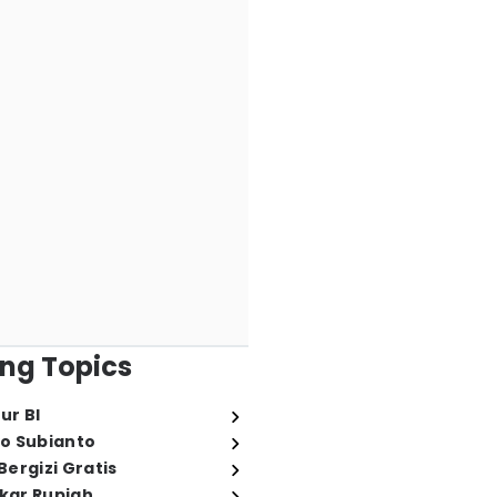
ng Topics
ur BI
o Subianto
ergizi Gratis
ukar Rupiah