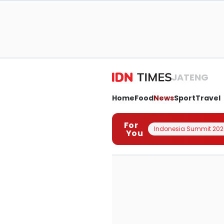
JATENG
Home
Food
News
Sport
Travel
For
Indonesia Summit 202
You