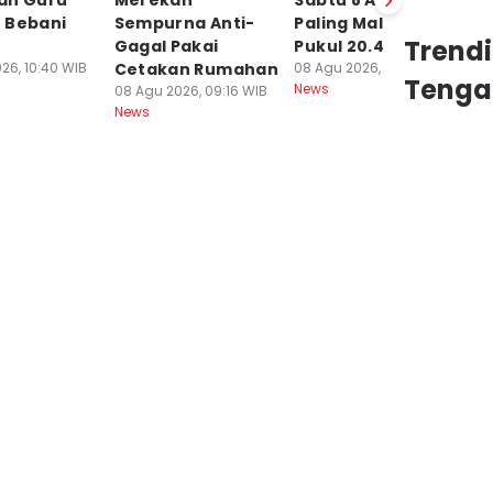
an Guru
Merekah
Sabtu 8 Agustus,
S
 Bebani
Sempurna Anti-
Paling Malam
S
Trend
Gagal Pakai
Pukul 20.42
3
26, 10:40 WIB
Cetakan Rumahan
08 Agu 2026, 08:49 WIB
08
Tenga
News
Ne
08 Agu 2026, 09:16 WIB
News