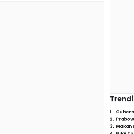
Trendi
1
.
Gubern
2
.
Prabow
3
.
Makan B
4
.
Nilai T