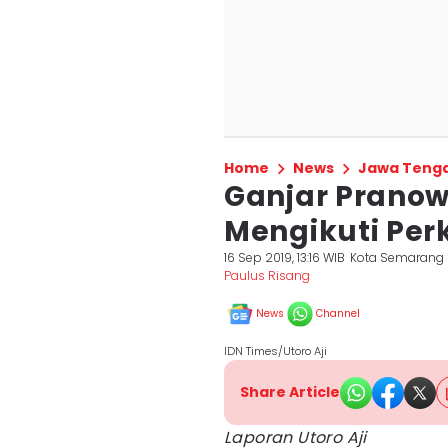
Home
News
Jawa Teng
Ganjar Pranow
Mengikuti Pe
16 Sep 2019, 13:16 WIB
Kota Semarang
Paulus Risang
News
Channel
IDN Times/Utoro Aji
Share Article
Laporan Utoro Aji