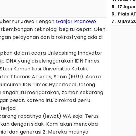
5
.
17 Agus
6
.
Piala A
ubernur Jawa Tengah
Ganjar Pranowo
7
.
GIIAS 2
kembangan teknologi begitu cepat. Oleh
engan pelayanan dan birokrasi yang ada di
gkapkan dalam acara Unleashimg Innovator
ip DNA yang diselenggarakan IDN Times
udi Komunikasi Universitas Katolik
ater Thomas Aquinas, Senin (16/9). Acara
luncuran IDN Times Hyperlocal Jateng.
 Tengah itu mengatakan, zaman sekarang
t pesat. Karena itu, birokrasi perlu
terjadi.
karang rapatnya (lewat) WA saja. Terus
ukan dengan sidak. Kami akan mencoba
nial dan generasi Z. Mereka maunya