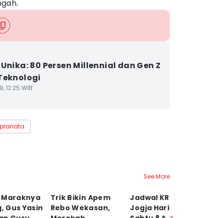
ngah.
 Unika: 80 Persen Millennial dan Gen Z
Teknologi
9, 12:25 WIB
apranata
See More
 Maraknya
Trik Bikin Apem
Jadwal KRL Solo-
P
g, Gus Yasin
Rebo Wekasan,
Jogja Hari Ini
So