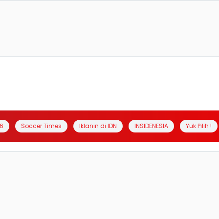
6
Soccer Times
Iklanin di IDN
INSIDENESIA
Yuk Pilih !