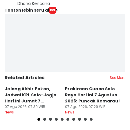
Dhana Kencana
Tonton lebih seru di
Related Articles
See More
Jelang Akhir Pekan,
Prakiraan Cuaca Solo
C
Jadwal KRL Solo-Jogja
Raya Hari Ini 7 Agustus
A
Hari Ini Jumat 7
2026: Puncak Kemarau!
M
Agustus, Lengkap!
07 Agu 2026, 07:39 WIB
07 Agu 2026, 07:29 WIB
Di
07
News
News
Ne