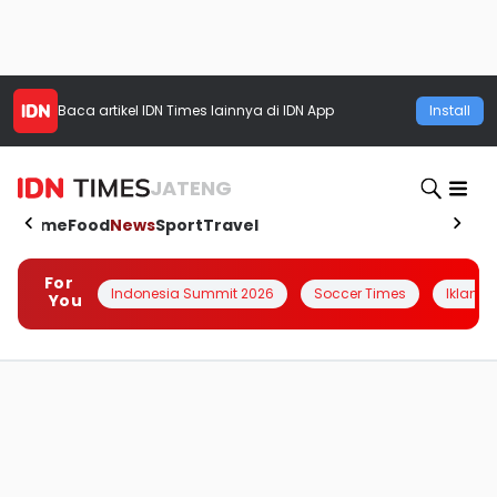
Baca artikel
IDN Times
lainnya di IDN App
Install
JATENG
Home
Food
News
Sport
Travel
For
Indonesia Summit 2026
Soccer Times
Iklanin 
You