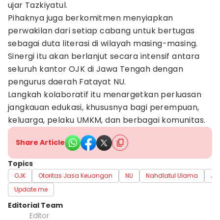
ujar Tazkiyatul.
Pihaknya juga berkomitmen menyiapkan
perwakilan dari setiap cabang untuk bertugas
sebagai duta literasi di wilayah masing-masing.
Sinergi itu akan berlanjut secara intensif antara
seluruh kantor OJK di Jawa Tengah dengan
pengurus daerah Fatayat NU.
Langkah kolaboratif itu menargetkan perluasan
jangkauan edukasi, khususnya bagi perempuan,
keluarga, pelaku UMKM, dan berbagai komunitas.
Share Article
Topics
OJK
Otoritas Jasa Keuangan
NU
Nahdlatul Ulama
Ja
Update me
Editorial Team
Editor