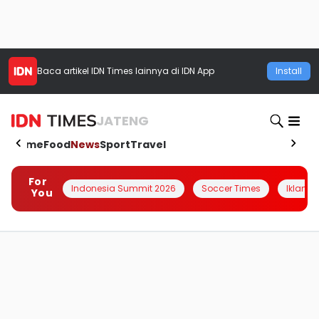
Baca artikel
IDN Times
lainnya di IDN App
Install
JATENG
Home
Food
News
Sport
Travel
For
Indonesia Summit 2026
Soccer Times
Iklanin 
You