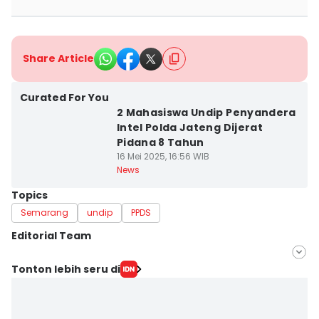
Share Article
Curated For You
2 Mahasiswa Undip Penyandera
Intel Polda Jateng Dijerat
Pidana 8 Tahun
16 Mei 2025, 16:56 WIB
News
Topics
Semarang
undip
PPDS
Editorial Team
Editor
Tonton lebih seru di
Fariz Fardianto
Editor