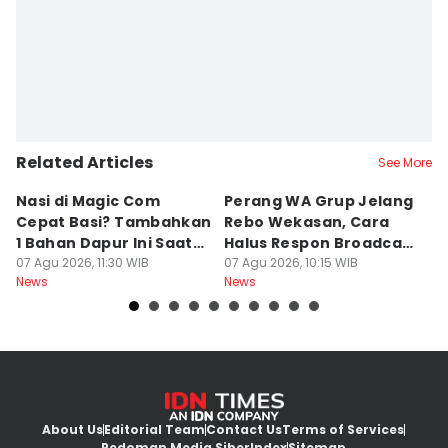
Bandot Arywono
Related Articles
See More
Nasi di Magic Com
Perang WA Grup Jelang
C
Cepat Basi? Tambahkan
Rebo Wekasan, Cara
Di
1 Bahan Dapur Ini Saat
Halus Respon Broadcast
B
Menanak, Awet 2 Hari
07 Agu 2026, 11:30 WIB
Parno
07 Agu 2026, 10:15 WIB
D
07
News
News
Ne
About Us
Editorial Team
Contact Us
Terms of Services
Pedoman Media Siber
Index
Sitemap