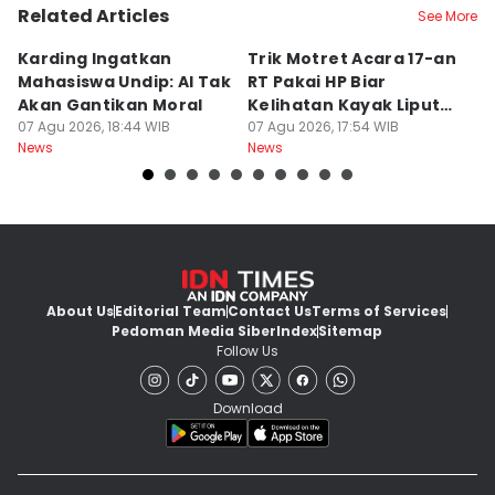
Related Articles
See More
Karding Ingatkan
Trik Motret Acara 17-an
N
Mahasiswa Undip: AI Tak
RT Pakai HP Biar
C
Akan Gantikan Moral
Kelihatan Kayak Liputan
1
07 Agu 2026, 18:44 WIB
Festival Nasional
07 Agu 2026, 17:54 WIB
M
07
News
News
Ne
About Us
Editorial Team
Contact Us
Terms of Services
Pedoman Media Siber
Index
Sitemap
Follow Us
Download