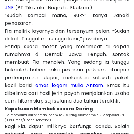
JNE
(PT Tiki Jalur Nugraha Ekakurir).
“Sudah sampai mana, Buk?” tanya Janaki
penasaran.
Fia melirik layarnya dan tersenyum pelan. “Sudah
dekat. Tinggal menunggu kurir,” jawabnya.
Setiap suara motor yang melambat di depan
rumahnya di Demak, Jawa Tengah, sontak
membuat Fia menoleh. Yang sedang ia tunggu
bukanlah bahan baku pesanan, pakaian, ataupun
perlengkapan dapur, melainkan sebuah paket
kecil berisi
emas
logam mulia
Antam
. Emas itu
dibelinya dari hasil jerih payah menjalankan usaha
cumi hitam siap saji selama dua tahun terakhir.
Keputusan Membeli secara Daring
Fia membuka paket emas logam mulia yang diantar melalui ekspedisi JNE.
(IDN Times/Dhana Kencana)
Bagi Fia, dapur miliknya berfungsi ganda. Selain