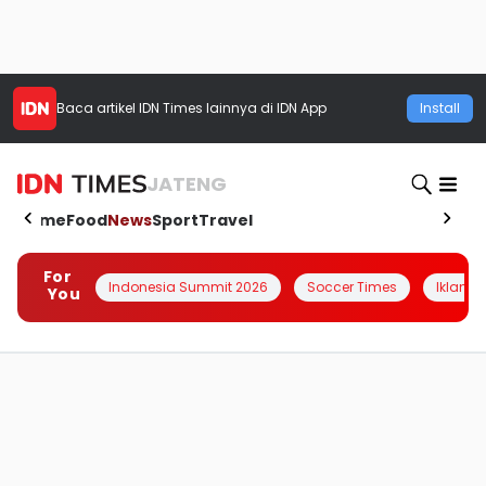
Baca artikel
IDN Times
lainnya di IDN App
Install
JATENG
Home
Food
News
Sport
Travel
For
Indonesia Summit 2026
Soccer Times
Iklanin 
You