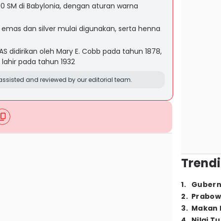
00 SM di Babylonia, dengan aturan warna
emas dan silver mulai digunakan, serta henna
S didirikan oleh Mary E. Cobb pada tahun 1878,
lahir pada tahun 1932
ssisted and reviewed by our editorial team.
Trendi
1
.
Gubern
2
.
Prabow
3
.
Makan B
4
.
Nilai T