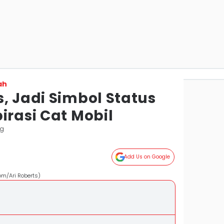
ah
, Jadi Simbol Status
irasi Cat Mobil
ng
Add Us on Google
om/Ari Roberts)