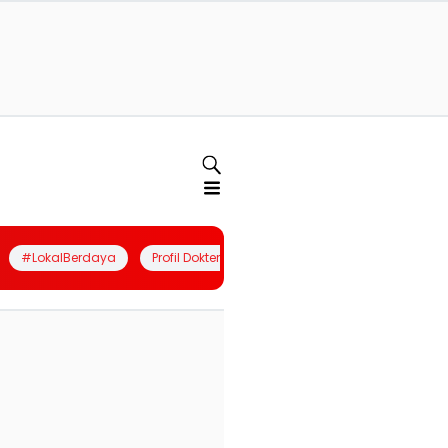
#LokalBerdaya
Profil Dokter
Quiz
Join Community