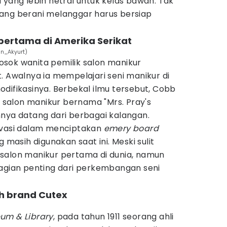
 yang lebih netral untuk kelas bawah. Tak
ang berani melanggar harus bersiap
pertama di Amerika Serikat
in_Akyurt)
sok wanita pemilik salon manikur
. Awalnya ia mempelajari seni manikur di
difikasinya. Berbekal ilmu tersebut, Cobb
salon manikur bernama "Mrs. Pray's
nnya datang dari berbagai kalangan.
ovasi dalam menciptakan
emery board
g masih digunakan saat ini. Meski sulit
salon manikur pertama di dunia, namun
bagian penting dari perkembangan seni
eh brand Cutex
um & Library
, pada tahun 1911 seorang ahli