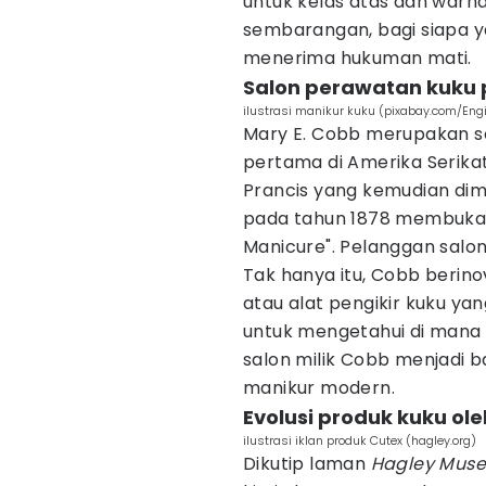
untuk kelas atas dan warna
sembarangan, bagi siapa y
menerima hukuman mati.
Salon perawatan kuku 
ilustrasi manikur kuku (pixabay.com/Eng
Mary E. Cobb merupakan so
pertama di Amerika Serikat
Prancis yang kemudian dimo
pada tahun 1878 membuka 
Manicure". Pelanggan salo
Tak hanya itu, Cobb berin
atau alat pengikir kuku yan
untuk mengetahui di mana 
salon milik Cobb menjadi 
manikur modern.
Evolusi produk kuku ol
ilustrasi iklan produk Cutex (hagley.org)
Dikutip laman
Hagley Muse