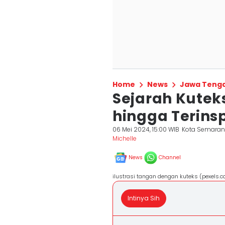
Home
News
Jawa Teng
Sejarah Kuteks
hingga Terinsp
06 Mei 2024, 15:00 WIB
Kota Semara
Michelle
News
Channel
ilustrasi tangan dengan kuteks (pexels.c
Intinya Sih