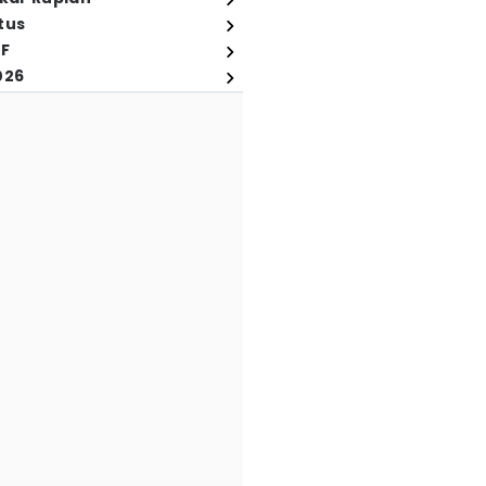
tus
FF
026