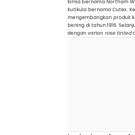
kimia bernama Northam W
kutikula bernama Cutex. 
mengembangkan produk kuk
bening di tahun 1916. Sela
dengan varian
rose tinted
d