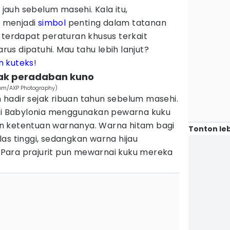
auh sebelum masehi. Kala itu,
 menjadi
simbol
penting dalam tatanan
 terdapat peraturan khusus terkait
s dipatuhi. Mau tahu lebih lanjut?
h
kuteks
!
jak peradaban kuno
com/AXP Photography)
ah hadir sejak ribuan tahun sebelum masehi.
 di Babylonia menggunakan pewarna kuku
n ketentuan warnanya. Warna hitam bagi
Tonton leb
as tinggi, sedangkan warna hijau
Para prajurit pun mewarnai kuku mereka