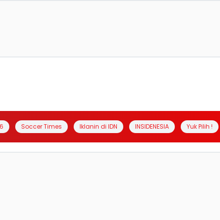
6
Soccer Times
Iklanin di IDN
INSIDENESIA
Yuk Pilih !