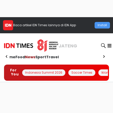
Baca artikel
IDN Times
lainnya di IDN App
Install
JATENG
Home
Food
News
Sport
Travel
For
Indonesia Summit 2026
Soccer Times
Iklanin 
You