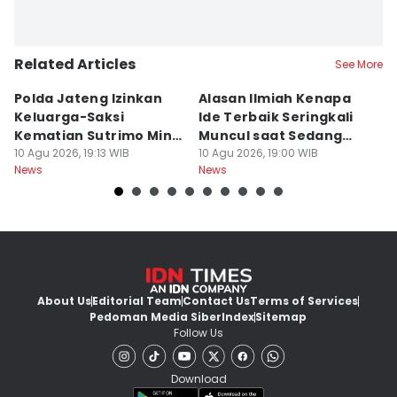
Related Articles
See More
Polda Jateng Izinkan
Alasan Ilmiah Kenapa
R
Keluarga-Saksi
Ide Terbaik Seringkali
R
Kematian Sutrimo Minta
Muncul saat Sedang
E
BKO LPSK
10 Agu 2026, 19:13 WIB
Mandi, Bukan di Depan
10 Agu 2026, 19:00 WIB
P
10
News
News
Ne
Laptop
About Us
Editorial Team
Contact Us
Terms of Services
Pedoman Media Siber
Index
Sitemap
Follow Us
Download