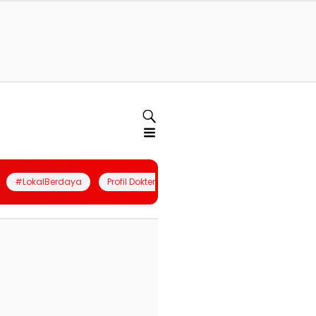
#LokalBerdaya
Profil Dokter
Quiz
Join Community