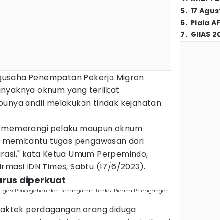
5
.
17 Agus
6
.
Piala A
7
.
GIIAS 2
gusaha Penempatan Pekerja Migran
anyaknya oknum yang terlibat
punya andil melakukan tindak kejahatan
ri memerangi pelaku maupun oknum
suk membantu tugas pengawasan dari
rasi," kata Ketua Umum Perpemindo,
rmasi IDN Times, Sabtu (17/6/2023).
arus diperkuat
s Tugas Pencegahan dan Penanganan Tindak Pidana Perdagangan
praktek perdagangan orang diduga