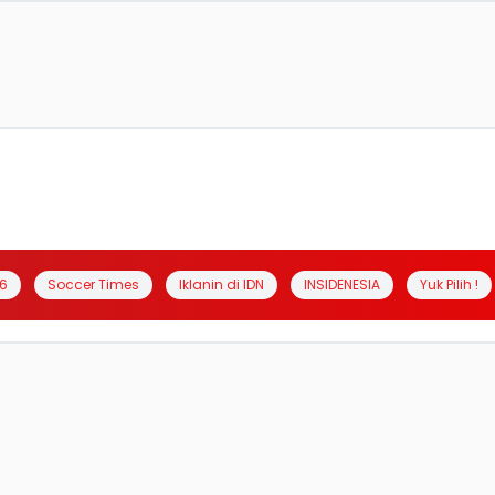
6
Soccer Times
Iklanin di IDN
INSIDENESIA
Yuk Pilih !