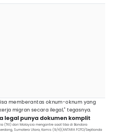
n bisa memberantas oknum-oknum yang
rja migran secara ilegal," tegasnya.
ja legal punya dokumen komplit
sia (TKI) dari Malaysia mengantre saat tiba di Bandara
serdang, Sumatera Utara, Kamis (9/4)(ANTARA FOTO/Septianda