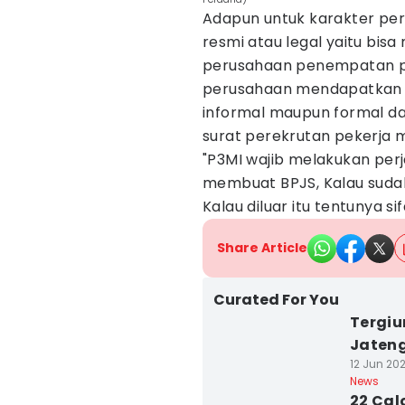
Adapun untuk karakter per
resmi atau legal yaitu bis
perusahaan penempatan pek
perusahaan mendapatkan p
informal maupun formal dar
surat perekrutan pekerja m
"P3MI wajib melakukan perj
membuat BPJS, Kalau sudah
Kalau diluar itu tentunya si
Share Article
Curated For You
Tergiu
Jateng
12 Jun 202
News
22 Cal