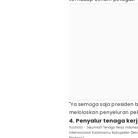
"Ya semoga saja preside
meloloskan penyeluran peke
4. Penyalur tenaga ker
Ilustrasi - Sejumlah Tenaga Kerja Indone
Internasional Kualanamu Kabupaten Deli
Perdana)