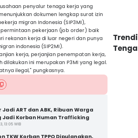
usahaan penyalur tenaga kerja yang
a menunjukkan dokumen lengkap surat izin
erja migran Indonesia (SIP3MI),
ermintaan pekerjaan (job order) baik
Trend
i rekanan kerja di luar negeri dan punya
igran indonesia (SIP2MI).
Tenga
anjian kerja, perjanjian penempatan kerja,
 dilakukan ini merupakan P3MI yang legal.
fatnya ilegal," pungkasnya.
r Jadi ART dan ABK, Ribuan Warga
 Jadi Korban Human Trafficking
3, 13:05 WIB
on TKW Korban TPPO Dipulangkan,