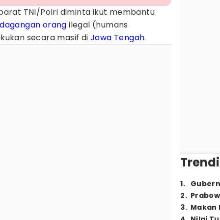
parat TNI/Polri diminta ikut membantu
dagangan orang
ilegal (humans
akukan secara masif di
Jawa Tengah
.
Trendi
1
.
Gubern
2
.
Prabow
3
.
Makan B
4
.
Nilai T