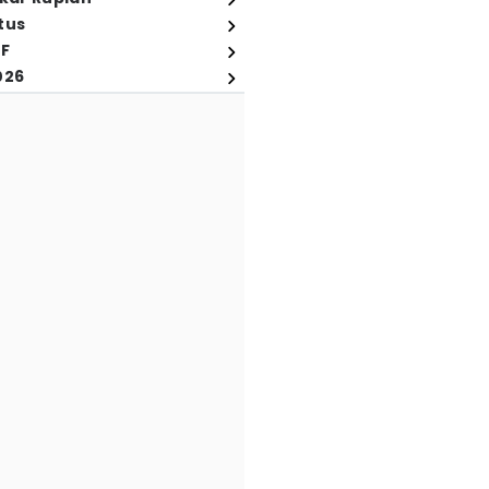
tus
FF
026