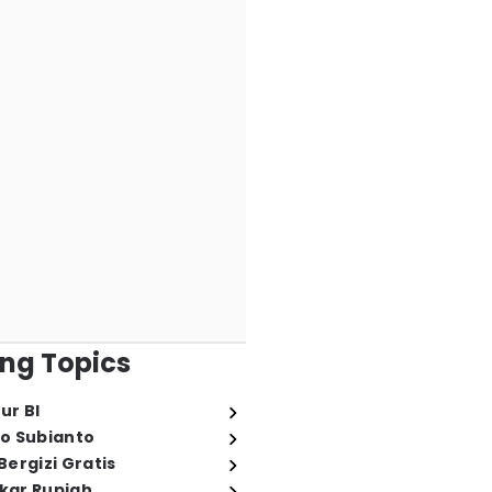
ng Topics
ur BI
o Subianto
ergizi Gratis
ukar Rupiah