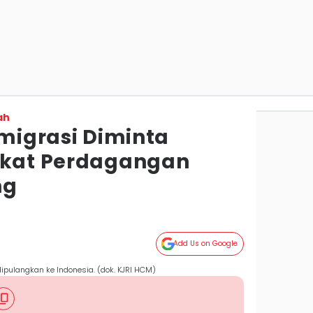
ah
Imigrasi Diminta
ikat Perdagangan
ng
Add Us on Google
ipulangkan ke Indonesia. (dok. KJRI HCM)