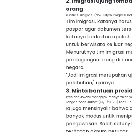
2. Imigrasi ujung to
orang
ilustrasi imigrasi (dok. Ditjen Imigrasi In
Tim imigrasi, katanya har
paspor agar dokumen terse
katanya berkaitan apakah
untuk berwisata ke luar neg
Menurutnya tim imigrasi 
perdagangan orang di ban
negara.
"Jadi imigrasi merupakan 
pelabuhan," ujarnya.
3. Minta bantuan presi
Presiden Jokowi mengajak masyarakat mak
Tengah pada Jumat (10/3/2023) (dok. Sek
Ia juga mensinyalir bahwa 
banyak modus untik menipu 
pengawasan. Salah satun
terhadap oknum petugas.