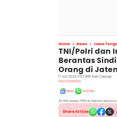
Home
News
Jawa Teng
TNI/Polri dan 
Berantas Sind
Orang di Jate
17 Jun 2023, 17:57 WIB
Kab. Cilacap
Fariz Fardianto
News
Channel
30 WNI korban TPPO di Vietnam berhasil d
Share Article