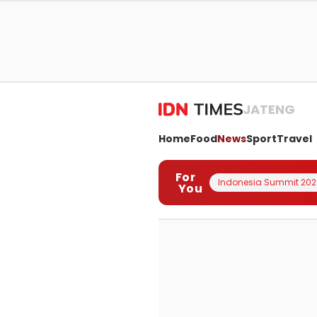
JATENG
Home
Food
News
Sport
Travel
For
Indonesia Summit 202
You