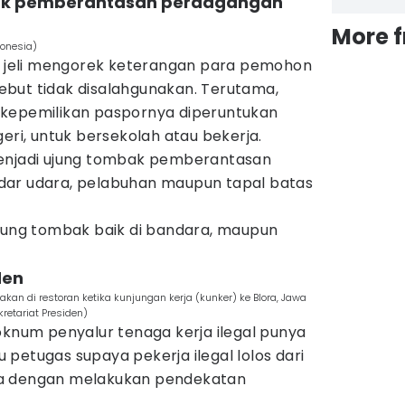
mbak pemberantasan perdagangan
More 
donesia)
us jeli mengorek keterangan para pemohon
but tidak disalahgunakan. Terutama,
 kepemilikan paspornya diperuntukan
eri, untuk bersekolah atau bekerja.
menjadi ujung tombak pemberantasan
dar udara, pelabuhan maupun tapal batas
ujung tombak baik di bandara, maupun
den
an di restoran ketika kunjungan kerja (kunker) ke Blora, Jawa
retariat Presiden)
oknum penyalur tenaga kerja ilegal punya
petugas supaya pekerja ilegal lolos dari
ya dengan melakukan pendekatan