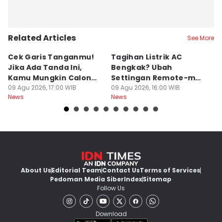
Related Articles
See More
Cek Garis Tanganmu!
Tagihan Listrik AC
R
Jika Ada Tanda Ini,
Bengkak? Ubah
Ga
Kamu Mungkin Calon
Settingan Remote-mu
B
Orang Sukses
09 Agu 2026, 17:00 WIB
ke Mode Ini Mulai Nanti
09 Agu 2026, 16:00 WIB
B
09
News
News
Ne
Malam
L
About Us
Editorial Team
Contact Us
Terms of Services
Pedoman Media Siber
Index
Sitemap
Follow Us
Download