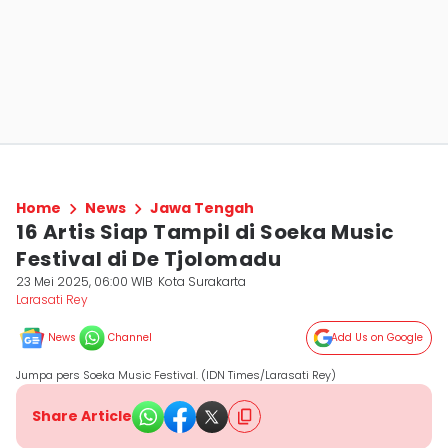
Home
News
Jawa Tengah
16 Artis Siap Tampil di Soeka Music
Festival di De Tjolomadu
23 Mei 2025, 06:00 WIB
Kota Surakarta
Larasati Rey
News
Channel
Add Us on Google
Jumpa pers Soeka Music Festival. (IDN Times/Larasati Rey)
Share Article