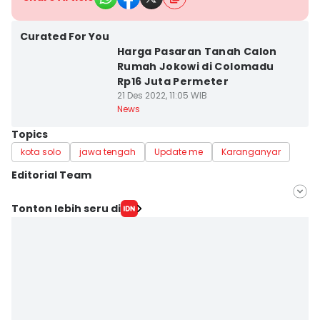
Curated For You
Harga Pasaran Tanah Calon
Rumah Jokowi di Colomadu
Rp16 Juta Permeter
21 Des 2022, 11:05 WIB
News
Topics
kota solo
jawa tengah
Update me
Karanganyar
Editorial Team
Editor
Tonton lebih seru di
Bandot Arywono
Editor
Larasati Rey