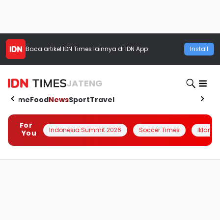
Baca artikel
IDN Times
lainnya di IDN App
Install
JATENG
Home
Food
News
Sport
Travel
For
Indonesia Summit 2026
Soccer Times
Iklanin 
You