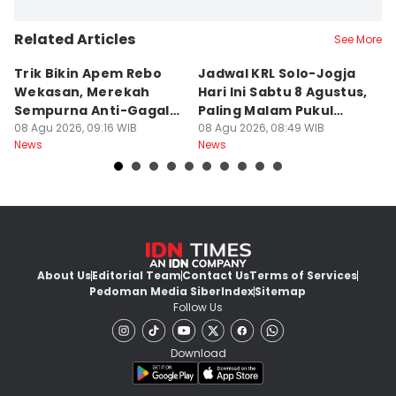
Related Articles
See More
Trik Bikin Apem Rebo
Jadwal KRL Solo-Jogja
P
Wekasan, Merekah
Hari Ini Sabtu 8 Agustus,
Ra
Sempurna Anti-Gagal
Paling Malam Pukul
A
Pakai Cetakan
08 Agu 2026, 09:16 WIB
20.42
08 Agu 2026, 08:49 WIB
C
08
News
News
Ne
Rumahan
About Us
Editorial Team
Contact Us
Terms of Services
Pedoman Media Siber
Index
Sitemap
Follow Us
Download