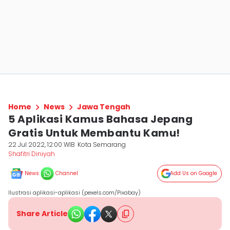
Home
News
Jawa Tengah
5 Aplikasi Kamus Bahasa Jepang
Gratis Untuk Membantu Kamu!
22 Jul 2022, 12:00 WIB
Kota Semarang
Shafitri Diniyah
News
Channel
Add Us on Google
Ilustrasi aplikasi-aplikasi (pexels.com/Pixabay)
Share Article