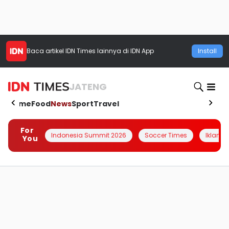
Baca artikel
IDN Times
lainnya di IDN App
Install
JATENG
Home
Food
News
Sport
Travel
For
Indonesia Summit 2026
Soccer Times
Iklanin 
You