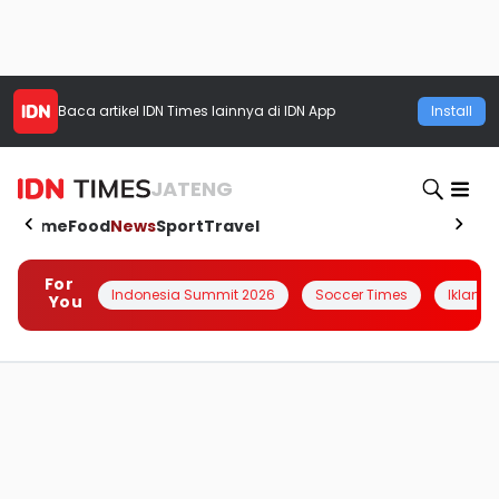
Baca artikel
IDN Times
lainnya di IDN App
Install
JATENG
Home
Food
News
Sport
Travel
For
Indonesia Summit 2026
Soccer Times
Iklanin 
You