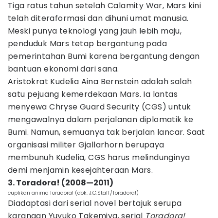
Tiga ratus tahun setelah Calamity War, Mars kini
telah diteraformasi dan dihuni umat manusia.
Meski punya teknologi yang jauh lebih maju,
penduduk Mars tetap bergantung pada
pemerintahan Bumi karena bergantung dengan
bantuan ekonomi dari sana.
Aristokrat Kudelia Aina Bernstein adalah salah
satu pejuang kemerdekaan Mars. Ia lantas
menyewa Chryse Guard Security (CGS) untuk
mengawalnya dalam perjalanan diplomatik ke
Bumi. Namun, semuanya tak berjalan lancar. Saat
organisasi militer Gjallarhorn berupaya
membunuh Kudelia, CGS harus melindunginya
demi menjamin kesejahteraan Mars.
3. Toradora! (2008—2011)
cuplikan anime Toradora! (dok. J.C.Staff/Toradora!)
Diadaptasi dari serial novel bertajuk serupa
karangan Yuyuko Takemiya, serial
Toradora!