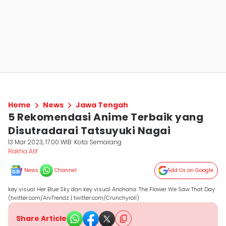
Home
News
Jawa Tengah
5 Rekomendasi Anime Terbaik yang
Disutradarai Tatsuyuki Nagai
13 Mar 2023, 17:00 WIB
Kota Semarang
Rakha Alif
News
Channel
Add Us on Google
key visual Her Blue Sky dan key visual Anohana: The Flower We Saw That Day
(twitter.com/AniTrendz | twitter.com/Crunchyroll)
Share Article