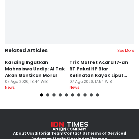
Dhana Kencana
Related Articles
See More
Karding Ingatkan
Trik Motret Acara 17-an
N
Mahasiswa Undip: AI Tak
RT Pakai HP Biar
C
Akan Gantikan Moral
Kelihatan Kayak Liputan
1
07 Agu 2026, 18:44 WIB
Festival Nasional
07 Agu 2026, 17:54 WIB
M
07
News
News
Ne
About Us
Editorial Team
Contact Us
Terms of Services
Pedoman Media Siber
Index
Sitemap