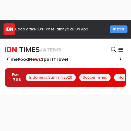
Baca artikel
IDN Times
lainnya di IDN App
Install
JATENG
Home
Food
News
Sport
Travel
For
Indonesia Summit 2026
Soccer Times
Iklanin 
You