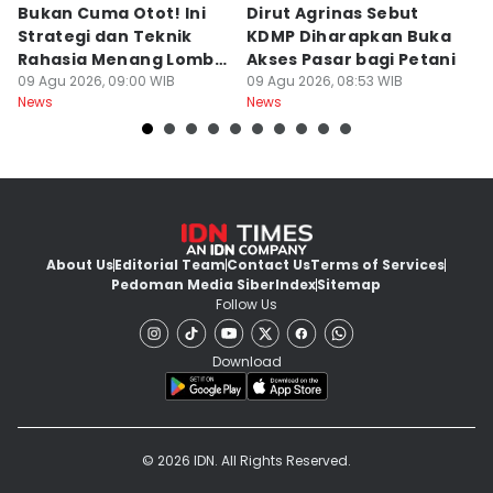
Bukan Cuma Otot! Ini
Dirut Agrinas Sebut
A
Strategi dan Teknik
KDMP Diharapkan Buka
K
Rahasia Menang Lomba
Akses Pasar bagi Petani
d
Panjat Pinang
09 Agu 2026, 09:00 WIB
09 Agu 2026, 08:53 WIB
S
09
News
News
Ne
About Us
Editorial Team
Contact Us
Terms of Services
Pedoman Media Siber
Index
Sitemap
Follow Us
Download
© 2026 IDN. All Rights Reserved.