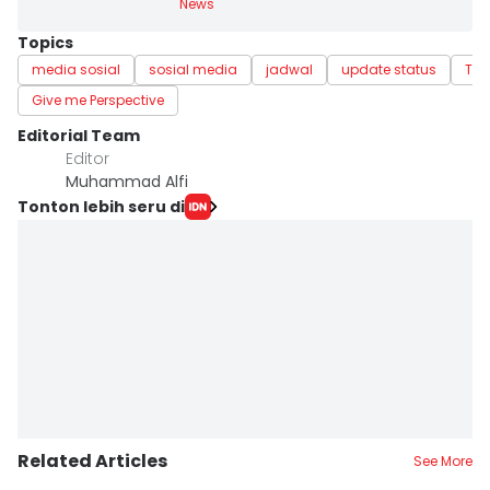
News
Topics
media sosial
sosial media
jadwal
update status
Too
Give me Perspective
Editorial Team
Editor
Muhammad Alfi
Tonton lebih seru di
Related Articles
See More