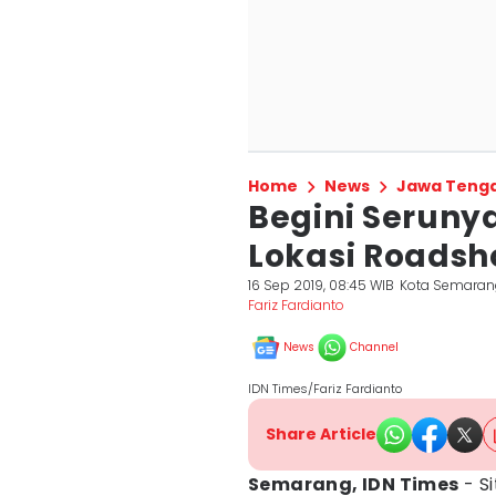
Home
News
Jawa Teng
Begini Serunya
Lokasi Roadsh
16 Sep 2019, 08:45 WIB
Kota Semaran
Fariz Fardianto
News
Channel
IDN Times/Fariz Fardianto
Share Article
Semarang, IDN Times
- Si