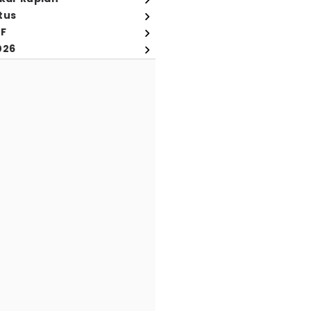
tus
FF
026