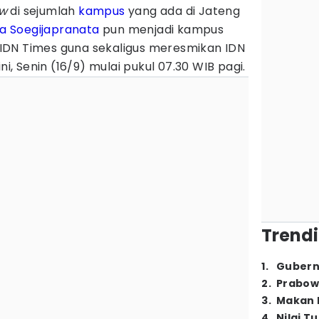
w
di sejumlah
kampus
yang ada di Jateng
a Soegijapranata
pun menjadi kampus
IDN Times guna sekaligus meresmikan IDN
ni, Senin (16/9) mulai pukul 07.30 WIB pagi.
Trendi
1
.
Gubern
2
.
Prabow
3
.
Makan B
4
.
Nilai T