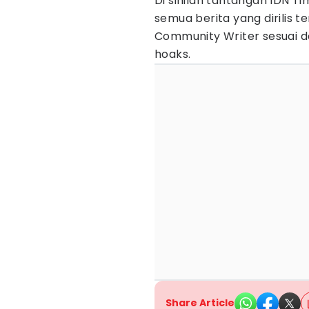
Di sinilah tantangan IDN 
semua berita yang dirilis t
Community Writer sesuai de
hoaks.
Share Article