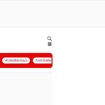
#LokalBerdaya
Profil Dokter
Quiz
Join Community