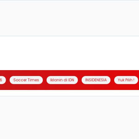
6
Soccer Times
Iklanin di IDN
INSIDENESIA
Yuk Pilih !