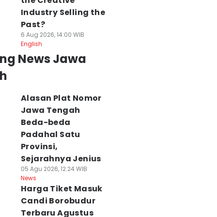
the Creative
enang Lomba
Bank Daerah Jaga
Nasional, UMKM
Industry Selling the
akan Kerupuk
Keamanan
Simpang Lima
enurut Hukum
Uangmu dari
Diminta Urus
Past?
sika, Bukan
Penipuan Digital
Sertifikat Halal
6 Aug 2026, 14:00 WIB
uma Hoki
06 Agu 2026, 15:00 WIB
06 Agu 2026, 14:59 WI
English
News
News
 Agu 2026, 15:30 WIB
ing News Jawa
ws
h
Alasan Plat Nomor
Jawa Tengah
Beda-beda
Padahal Satu
Provinsi,
Sejarahnya Jenius
05 Agu 2026, 12:24 WIB
News
Harga Tiket Masuk
Candi Borobudur
Terbaru Agustus