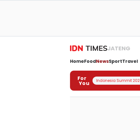
JATENG
Home
Food
News
Sport
Travel
For
Indonesia Summit 202
You