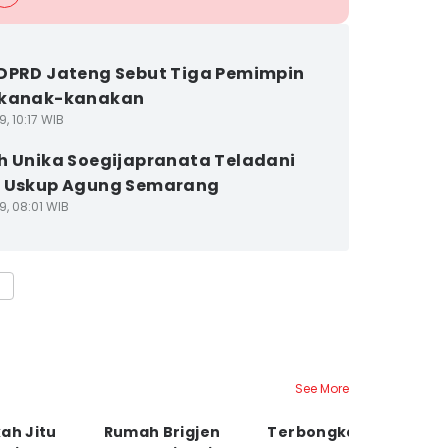
DPRD Jateng Sebut Tiga Pemimpin
ekanak-kanakan
9, 10:17 WIB
h Unika Soegijapranata Teladani
n Uskup Agung Semarang
9, 08:01 WIB
a
See More
ah Jitu
Rumah Brigjen
Terbongkar!
C