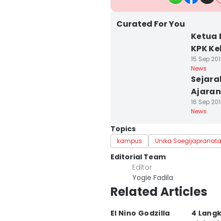
Curated For You
Ketua 
KPK K
15 Sep 201
News
Sejara
Ajara
16 Sep 201
News
Topics
kampus
Unika Soegijapranat
Editorial Team
Editor
Yogie Fadila
Related Articles
El Nino Godzilla
4 Langk