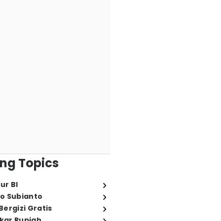
ng Topics
ur BI
o Subianto
ergizi Gratis
ukar Rupiah