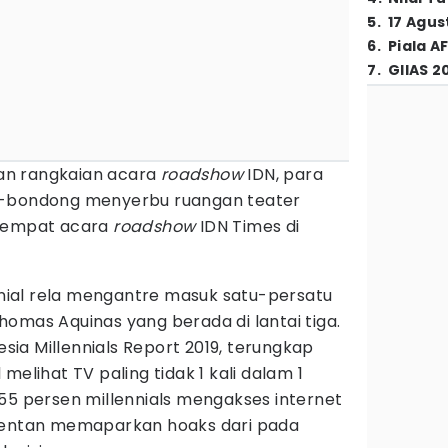
5
.
17 Agus
6
.
Piala A
7
.
GIIAS 2
an rangkaian acara
roadshow
IDN, para
g-bondong menyerbu ruangan teater
 tempat acara
roadshow
IDN Times di
ennial rela mengantre masuk satu-persatu
omas Aquinas yang berada di lantai tiga.
nesia Millennials Report 2019, terungkap
melihat TV paling tidak 1 kali dalam 1
55 persen millennials mengakses internet
 rentan memaparkan hoaks dari pada