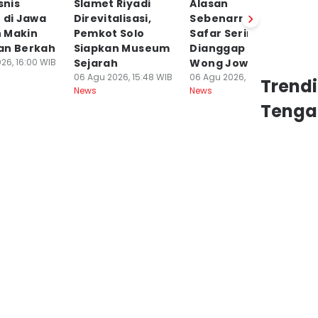
snis
Slamet Riyadi
Alasan
M
 di Jawa
Direvitalisasi,
Sebenarnya Bulan
M
 Makin
Pemkot Solo
Safar Sering
M
an Berkah
Siapkan Museum
Dianggap Sial oleh
Fi
26, 16:00 WIB
Sejarah
Wong Jowo
C
06 Agu 2026, 15:48 WIB
06 Agu 2026, 15:43 WIB
06
Trend
News
News
Ne
Tenga