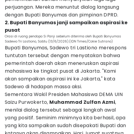
perjuangan. Mereka menuntut dialog langsung
dengan Bupati Banyumas dan pimpinan DPRD.
2. Bupati Banyumas janji sampaikan aspirasi ke
pusat
Orasi di ruang pendopo Si Panji sebelum diterima oleh Bupati Banyumas
Sadewo Tri Lastiono, Sabtu (13/6/2026).(IDN Times/Cokie Sutrisno)
Bupati Banyumas, Sadewo tri Lastiono merespons
tuntutan tersebut dengan menyatakan bahwa
pemerintah daerah akan meneruskan aspirasi
mahasiswa ke tingkat pusat di Jakarta. "Kami
akan sampaikan aspirasi ini ke Jakarta," kata
Sadewo di hadapan massa aksi.
Sementara Wakil Presiden Mahasiswa DEMA UIN
Saizu Purwokerto,
Muhammad Zulfan Azmi
,
menilai dialog tersebut sebagai langkah awal
yang positif. Seminim minimnya kita berhasil, apa
yang kita sampaikan sudah disepakati Bupati dan
katanya akan disampaikan, Hari Jumat suratnya