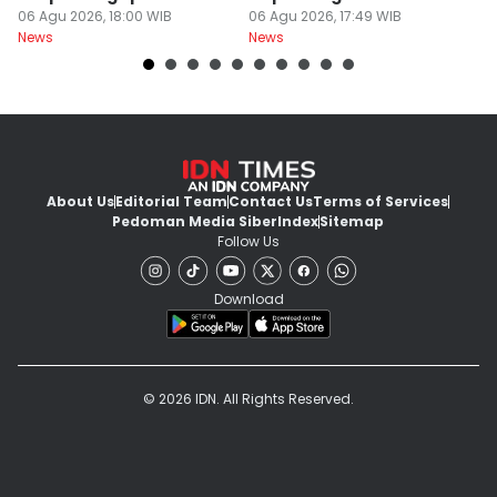
Sengkarut Bisnis Energi
06 Agu 2026, 18:00 WIB
Cuma Rp54 Juta
06 Agu 2026, 17:49 WIB
W
06
News
News
Ne
di Indonesia
y
About Us
Editorial Team
Contact Us
Terms of Services
Pedoman Media Siber
Index
Sitemap
Follow Us
Download
© 2026 IDN. All Rights Reserved.