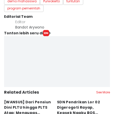
demo mahasiswa
Purwokerto
tuntutan
program pemerintah
Editorial Team
Editor
Bandot Arywono
Tonton lebih seru di
Related Articles
See More
[WANSUS] Dari Pensiun
SDN Pendrikan Lor 02
[
Dini PLTU hingga PLTS
Digerogoti Rayap,
K
Atap: Mengupas
Kepsek Ngaku BOS
K