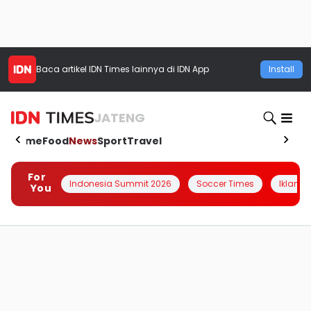
Baca artikel
IDN Times
lainnya di IDN App
Install
JATENG
Home
Food
News
Sport
Travel
For
Indonesia Summit 2026
Soccer Times
Iklanin 
You