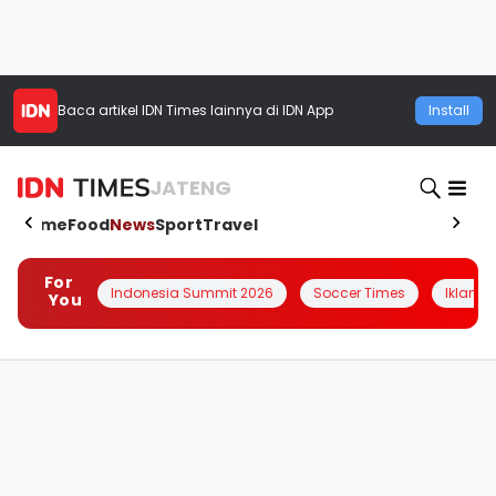
Baca artikel
IDN Times
lainnya di IDN App
Install
JATENG
Home
Food
News
Sport
Travel
For
Indonesia Summit 2026
Soccer Times
Iklanin 
You