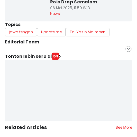
Rois Drop Semalam
06 Mei 2025, 11:50 WIB
News
Topics
jawa tengah
Update me
Taj Yasin Maimoen
Editorial Team
Editor
Tonton lebih seru di
Fariz Fardianto
Editor
Bandot Arywono
Related Articles
See More