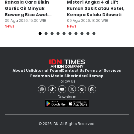
Rahasia Cara Bikin
Misteri Angka 4 di Lift
Di
Garlic Oil Minyak
Rumah Sakit atau Hotel,
K
Bawang Bisa Awet
Kenapa Selalu Dilewati
E
Berbulan-bulan: Bumbu
09 Agu 2026, 15:00 WIB
09 Agu 2026, 13:00 WIB
G
09
News
News
Ne
Level Resto!
About Us
Editorial Team
Contact Us
Terms of Services
Pedoman Media Siber
Index
Sitemap
Follow Us
Download
© 2026 IDN. All Rights Reserved.