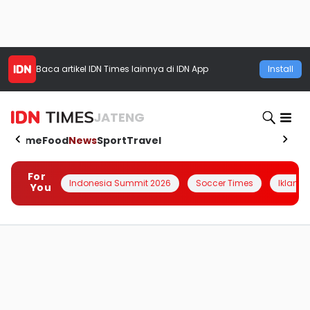
Baca artikel
IDN Times
lainnya di IDN App
Install
JATENG
Home
Food
News
Sport
Travel
For
Indonesia Summit 2026
Soccer Times
Iklanin 
You