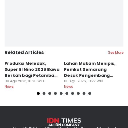
Related Articles
See More
Produksi Meledak,
Lahan Makam Menipis,
L
Super El Nino 2026 Bawa
Pemkot Semarang
F
Berkah bagi Petambak
Desak Pengembang
L
Garam
08 Agu 2026, 18:28 WIB
Serahkan PSU
08 Agu 2026, 18:27 WIB
Ju
08
News
News
Ne
U