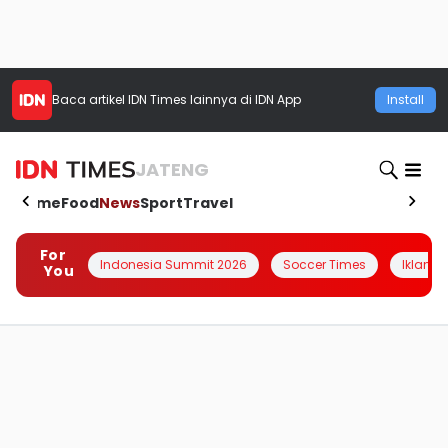
Baca artikel
IDN Times
lainnya di IDN App
Install
JATENG
Home
Food
News
Sport
Travel
For
Indonesia Summit 2026
Soccer Times
Iklanin 
You