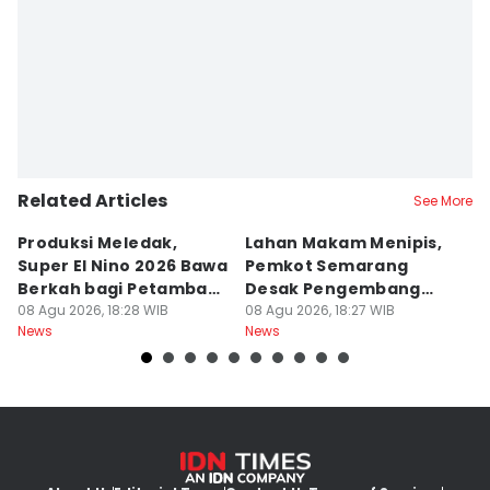
Related Articles
See More
Produksi Meledak,
Lahan Makam Menipis,
L
Super El Nino 2026 Bawa
Pemkot Semarang
F
Berkah bagi Petambak
Desak Pengembang
L
Garam
08 Agu 2026, 18:28 WIB
Serahkan PSU
08 Agu 2026, 18:27 WIB
Ju
08
News
News
Ne
U