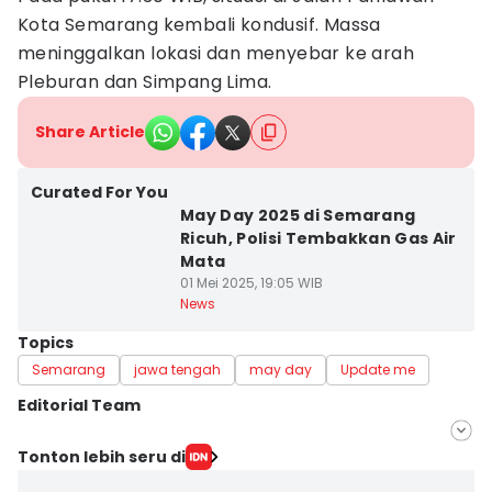
Kota Semarang kembali kondusif. Massa
meninggalkan lokasi dan menyebar ke arah
Pleburan dan Simpang Lima.
Share Article
Curated For You
May Day 2025 di Semarang
Ricuh, Polisi Tembakkan Gas Air
Mata
01 Mei 2025, 19:05 WIB
News
Topics
Semarang
jawa tengah
may day
Update me
Editorial Team
Editor
Tonton lebih seru di
Fariz Fardianto