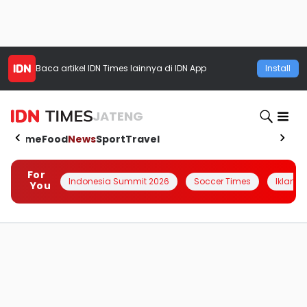
Baca artikel
IDN Times
lainnya di IDN App
Install
JATENG
Home
Food
News
Sport
Travel
For
Indonesia Summit 2026
Soccer Times
Iklanin 
You