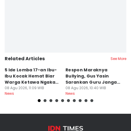
Editor
Bandot Arywono
Related Articles
See More
5 Ide Lomba 17-an Ibu-
Respon Maraknya
T
Ibu Kocak Hemat Biar
Bullying, Gus Yasin
W
Warga Ketawa Ngakak
Sarankan Guru Jangan
S
Pas Hari Kemerdekaan
08 Agu 2026, 11:09 WIB
Bebani Siswa
08 Agu 2026, 10:40 WIB
P
08
News
News
Ne
R