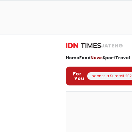
JATENG
Home
Food
News
Sport
Travel
For
Indonesia Summit 202
You