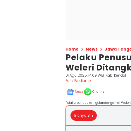
Home
News
Jawa Teng
Pelaku Penus
Weleri Ditang
01 Agu 2025, 14:09 WIB
Kab. Kendal
Fariz Fardianto
News
Channel
Pelaku penusukan gelandangan di Weleri, 
Intinya Sih