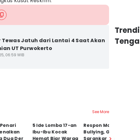
gkas Kasat Reskrim.
Trend
Tenga
r Tewas Jatuh dari Lantai 4 Saat Akan
ian UT Purwokerto
25, 06:59 WIB
See More
 Penari
5 Ide Lomba 17-an
Respon Maraknya
Tr
Kenalkan
Ibu-Ibu Kocak
Bullying, Gus Yasin
R
g Dug Der
Hemat Biar Warga
Sarankan Guru
M