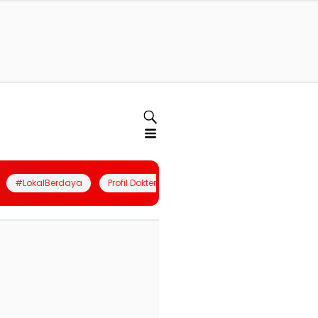
#LokalBerdaya
Profil Dokter
Quiz
Join Community