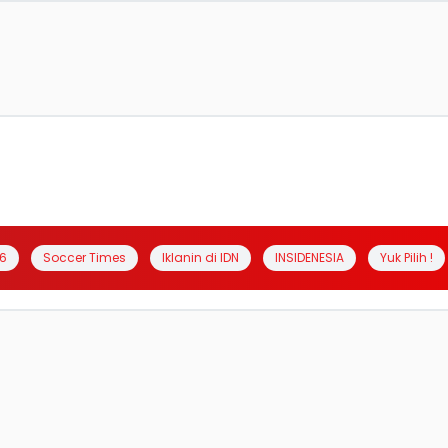
6
Soccer Times
Iklanin di IDN
INSIDENESIA
Yuk Pilih !