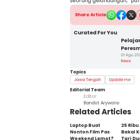
seorang gelandangan,” pun
Share Article
Curated For You
Pelaja
Peresm
01 Agu 20
News
Topics
Jawa Tengah
Update me
Editorial Team
Editor
Bandot Arywono
Related Articles
Laptop Buat
25 Ribu
Nonton Film Pas
Bakal 
Weekend Lemot?
Tari Du