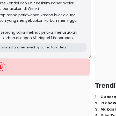
s Kendal dan Unit Reskrim Polsek Weleri
 penusukan di Weleri.
ngkap tanpa perlawanan karena kuat diduga
yaan yang menyebabkan korban meninggal
at seorang saksi melihat pelaku menusukkan
 korban di depan SD Negeri 1 Penaruban.
ssisted and reviewed by our editorial team.
Trendi
1
.
Gubern
2
.
Prabow
3
.
Makan B
4
.
Nilai T