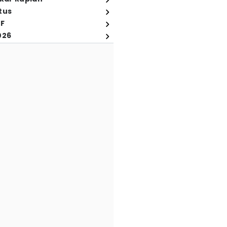
tus
FF
026