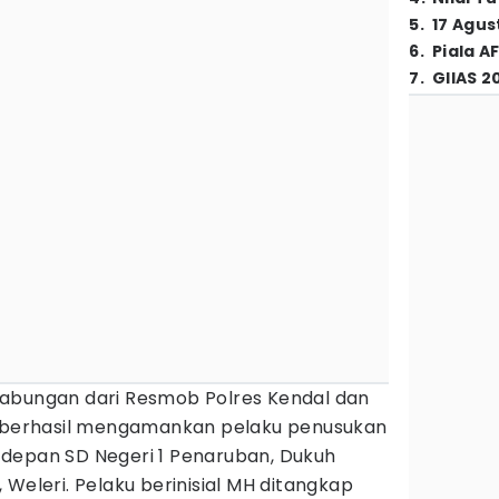
5
.
17 Agus
6
.
Piala A
7
.
GIIAS 2
abungan dari Resmob Polres Kendal dan
i berhasil mengamankan pelaku penusukan
an depan SD Negeri 1 Penaruban, Dukuh
 Weleri. Pelaku berinisial MH ditangkap