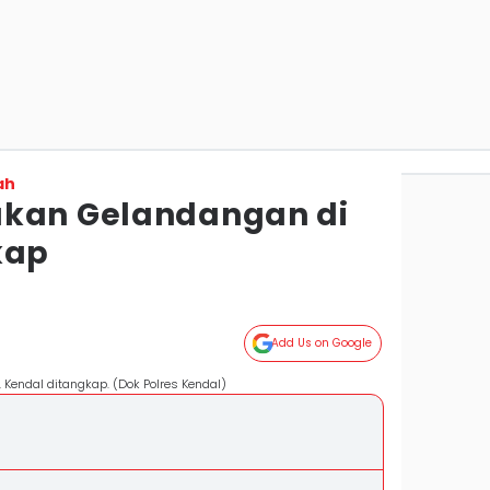
ah
ukan Gelandangan di
kap
Add Us on Google
Kendal ditangkap. (Dok Polres Kendal)