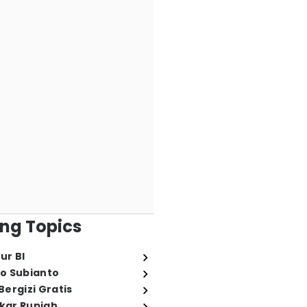
ng Topics
ur BI
o Subianto
ergizi Gratis
ukar Rupiah