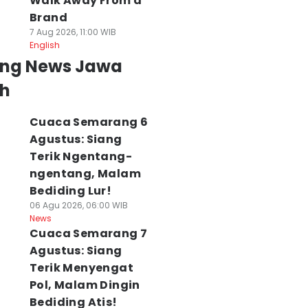
Walk Away From a
Brand
7 Aug 2026, 11:00 WIB
English
ing News Jawa
h
Cuaca Semarang 6
Agustus: Siang
Terik Ngentang-
ngentang, Malam
Bediding Lur!
06 Agu 2026, 06:00 WIB
News
Cuaca Semarang 7
Agustus: Siang
Terik Menyengat
ik Bikin Apem
Jadwal KRL Solo-
Prakiraan Cuaca
Pol, Malam Dingin
ebo Wekasan,
Jogja Hari Ini
Solo Raya Hari Ini
Bediding Atis!
erekah
Sabtu 8 Agustus,
Sabtu 8 Agustus,