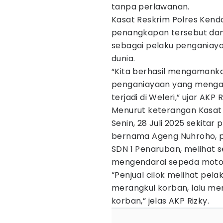
tanpa perlawanan.
Kasat Reskrim Polres Kend
penangkapan tersebut dan
sebagai pelaku pengania
dunia.
“Kita berhasil mengamanka
penganiayaan yang mengak
terjadi di Weleri,” ujar AKP R
Menurut keterangan Kasat R
Senin, 28 Juli 2025 sekitar 
bernama Ageng Nuhroho, pe
SDN 1 Penaruban, melihat s
mengendarai sepeda moto
“Penjual cilok melihat pel
merangkul korban, lalu me
korban,” jelas AKP Rizky.