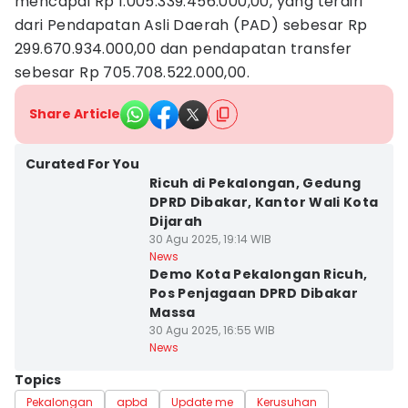
mencapai Rp 1.005.339.456.000,00, yang terdiri
dari Pendapatan Asli Daerah (PAD) sebesar Rp
299.670.934.000,00 dan pendapatan transfer
sebesar Rp 705.708.522.000,00.
Share Article
Curated For You
Ricuh di Pekalongan, Gedung
DPRD Dibakar, Kantor Wali Kota
Dijarah
30 Agu 2025, 19:14 WIB
News
Demo Kota Pekalongan Ricuh,
Pos Penjagaan DPRD Dibakar
Massa
30 Agu 2025, 16:55 WIB
News
Topics
Pekalongan
apbd
Update me
Kerusuhan