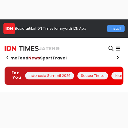
Baca artikel
IDN Times
lainnya di IDN App
Install
JATENG
Home
Food
News
Sport
Travel
For
Indonesia Summit 2026
Soccer Times
Iklanin 
You