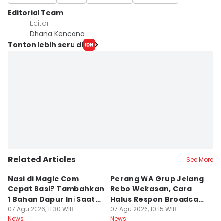
Editorial Team
Editor
Dhana Kencana
Tonton lebih seru di
Related Articles
See More
Nasi di Magic Com
Perang WA Grup Jelang
C
Cepat Basi? Tambahkan
Rebo Wekasan, Cara
Di
1 Bahan Dapur Ini Saat
Halus Respon Broadcast
B
Menanak, Awet 2 Hari
07 Agu 2026, 11:30 WIB
Parno
07 Agu 2026, 10:15 WIB
D
07
News
News
Ne