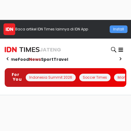
Baca artikel
IDN Times
lainnya di IDN App
Install
JATENG
Home
Food
News
Sport
Travel
For
Indonesia Summit 2026
Soccer Times
Iklanin 
You