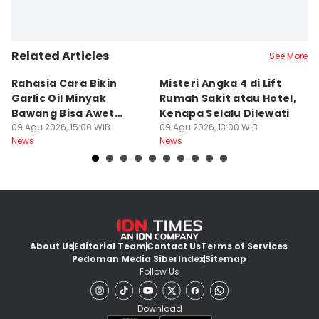
Related Articles
See More
Rahasia Cara Bikin
Misteri Angka 4 di Lift
Di
Garlic Oil Minyak
Rumah Sakit atau Hotel,
K
Bawang Bisa Awet
Kenapa Selalu Dilewati
E
Berbulan-bulan: Bumbu
09 Agu 2026, 15:00 WIB
09 Agu 2026, 13:00 WIB
G
09
News
News
Ne
Level Resto!
About Us
Editorial Team
Contact Us
Terms of Services
Pedoman Media Siber
Index
Sitemap
Follow Us
Download