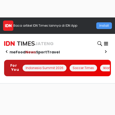
Baca artikel
IDN Times
lainnya di IDN App
Install
JATENG
Home
Food
News
Sport
Travel
For
Indonesia Summit 2026
Soccer Times
Iklanin 
You