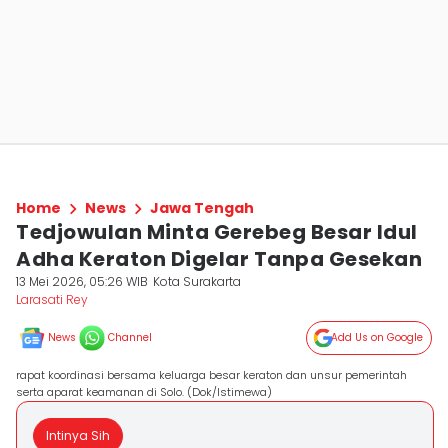
Home
News
Jawa Tengah
Tedjowulan Minta Gerebeg Besar Idul
Adha Keraton Digelar Tanpa Gesekan
13 Mei 2026, 05:26 WIB
Kota Surakarta
Larasati Rey
News
Channel
Add Us on Google
rapat koordinasi bersama keluarga besar keraton dan unsur pemerintah
serta aparat keamanan di Solo. (Dok/Istimewa)
Intinya Sih