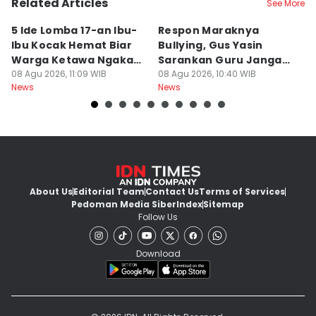
Related Articles
See More
5 Ide Lomba 17-an Ibu-
Respon Maraknya
T
Ibu Kocak Hemat Biar
Bullying, Gus Yasin
W
Warga Ketawa Ngakak
Sarankan Guru Jangan
S
Pas Hari Kemerdekaan
08 Agu 2026, 11:09 WIB
Bebani Siswa
08 Agu 2026, 10:40 WIB
P
08
News
News
Ne
R
About Us
Editorial Team
Contact Us
Terms of Services
Pedoman Media Siber
Index
Sitemap
Follow Us
Download