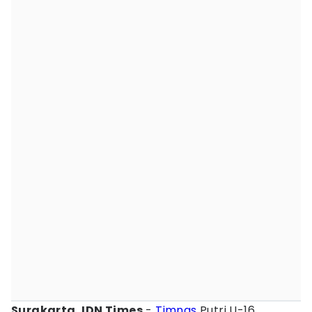
Surakarta, IDN Times
-
Timnas
Putri U-16