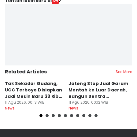
Tonton lebih seru di
Related Articles
See More
Tak Sekadar Gudang,
Jateng Stop Jual Garam
P
UCC Terboyo Disiapkan
Mentah ke Luar Daerah,
K
Jadi Mesin Baru 33 Ribu
Bangun Sentra
K
UMKM
11 Agu 2026, 00:13 WIB
Pengolahan
11 Agu 2026, 00:12 WIB
B
10
News
News
Ne