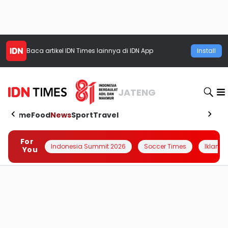
Baca artikel
IDN Times
lainnya di IDN App
Install
JATENG
Home
Food
News
Sport
Travel
For
Indonesia Summit 2026
Soccer Times
Iklanin 
You