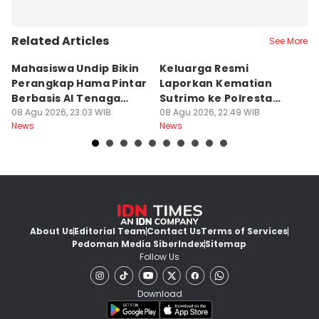
Related Articles
See More
Mahasiswa Undip Bikin
Keluarga Resmi
P
Perangkap Hama Pintar
Laporkan Kematian
S
Berbasis AI Tenaga
Sutrimo ke Polresta
B
Surya
08 Agu 2026, 23:03 WIB
Banyumas
08 Agu 2026, 22:49 WIB
G
08
News
News
Ne
About Us
Editorial Team
Contact Us
Terms of Services
Pedoman Media Siber
Index
Sitemap
Follow Us
Download