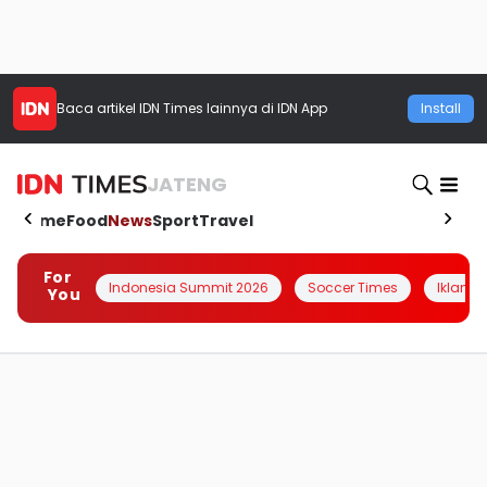
Baca artikel
IDN Times
lainnya di IDN App
Install
JATENG
Home
Food
News
Sport
Travel
For
Indonesia Summit 2026
Soccer Times
Iklanin 
You