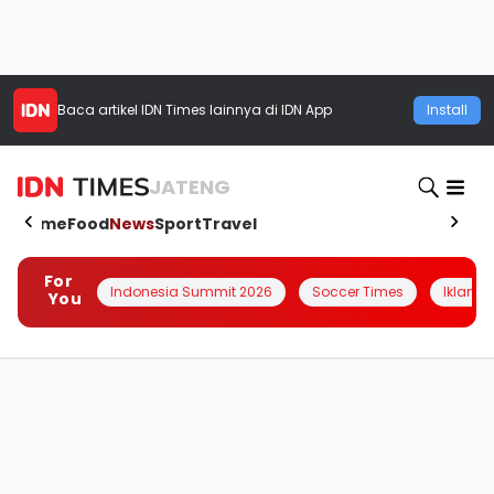
Baca artikel
IDN Times
lainnya di IDN App
Install
JATENG
Home
Food
News
Sport
Travel
For
Indonesia Summit 2026
Soccer Times
Iklanin 
You