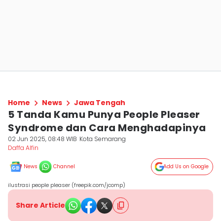
Home
News
Jawa Tengah
5 Tanda Kamu Punya People Pleaser
Syndrome dan Cara Menghadapinya
02 Jun 2025, 08:48 WIB
Kota Semarang
Daffa Alfin
News
Channel
Add Us on Google
ilustrasi people pleaser (freepik.com/jcomp)
Share Article