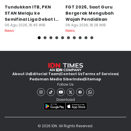
Tundukkan ITB, PKN
FGT 2026, Saat Guru
[
STAN Melaju ke
Bergerak Mengubah
D
Semifinal Liga Debat IDN
Wajah Pendidikan
A
Times 2026
06 Agu 2026, 18:45 WIB
06 Agu 2026, 18:28 WIB
S
06
News
News
Ne
d
About Us
Editorial Team
Contact Us
Terms of Services
Pedoman Media Siber
Index
Sitemap
Follow Us
Download
© 2026 IDN. All Rights Reserved.