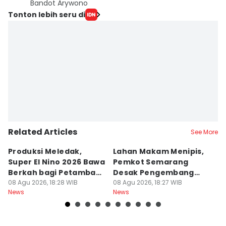
Bandot Arywono
Tonton lebih seru di
Related Articles
See More
Produksi Meledak,
Lahan Makam Menipis,
L
Super El Nino 2026 Bawa
Pemkot Semarang
F
Berkah bagi Petambak
Desak Pengembang
L
Garam
08 Agu 2026, 18:28 WIB
Serahkan PSU
08 Agu 2026, 18:27 WIB
Ju
08
News
News
Ne
U