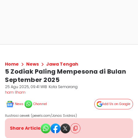
Home
News
Jawa Tengah
5 Zodiak Paling Mempesona di Bulan
September 2025
25 Agu 2025, 09:41 WIB
Kota Semarang
ham Ilham
News
Channel
Add Us on Google
Ilustrasi cewek (pexels.com/Jonas Svidras)
Share Article