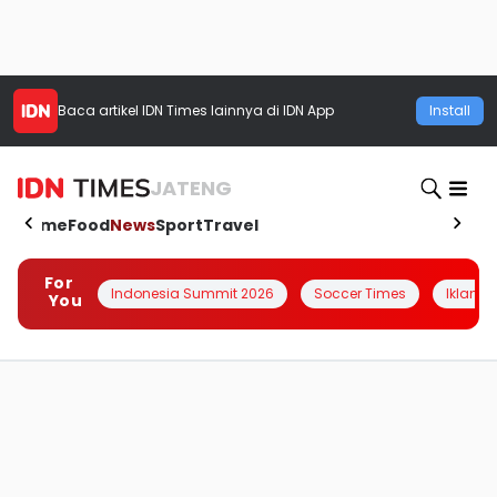
Baca artikel
IDN Times
lainnya di IDN App
Install
JATENG
Home
Food
News
Sport
Travel
For
Indonesia Summit 2026
Soccer Times
Iklanin 
You