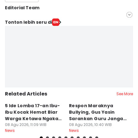
Editorial Team
Editor
Tonton lebih seru di
Dhana Kencana
Editor
Larasati Rey
Related Articles
See More
5 Ide Lomba 17-an Ibu-
Respon Maraknya
T
Ibu Kocak Hemat Biar
Bullying, Gus Yasin
W
Warga Ketawa Ngakak
Sarankan Guru Jangan
S
Pas Hari Kemerdekaan
08 Agu 2026, 11:09 WIB
Bebani Siswa
08 Agu 2026, 10:40 WIB
P
08
News
News
Ne
R