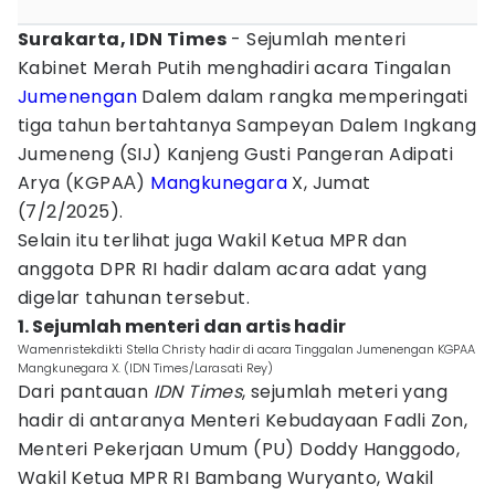
Surakarta, IDN Times
- Sejumlah menteri
Kabinet Merah Putih menghadiri acara Tingalan
Jumenengan
Dalem dalam rangka memperingati
tiga tahun bertahtanya Sampeyan Dalem Ingkang
Jumeneng (SIJ) Kanjeng Gusti Pangeran Adipati
Arya (KGPAΑ)
Mangkunegara
X, Jumat
(7/2/2025).
Selain itu terlihat juga Wakil Ketua MPR dan
anggota DPR RI hadir dalam acara adat yang
digelar tahunan tersebut.
1. Sejumlah menteri dan artis hadir
Wamenristekdikti Stella Christy hadir di acara Tinggalan Jumenengan KGPAA
Mangkunegara X. (IDN Times/Larasati Rey)
Dari pantauan
IDN
Times
, sejumlah meteri yang
hadir di antaranya Menteri Kebudayaan Fadli Zon,
Menteri Pekerjaan Umum (PU) Doddy Hanggodo,
Wakil Ketua MPR RI Bambang Wuryanto, Wakil