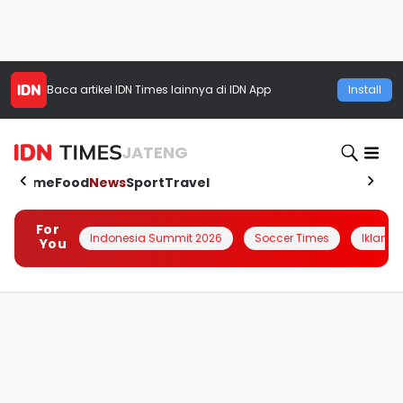
Baca artikel
IDN Times
lainnya di IDN App
Install
JATENG
Home
Food
News
Sport
Travel
For
Indonesia Summit 2026
Soccer Times
Iklanin 
You