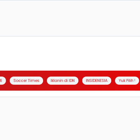
6
Soccer Times
Iklanin di IDN
INSIDENESIA
Yuk Pilih !