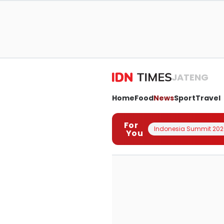
JATENG
Home
Food
News
Sport
Travel
For
Indonesia Summit 202
You