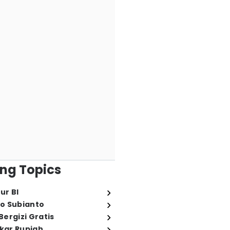
ng Topics
ur BI
o Subianto
ergizi Gratis
ukar Rupiah