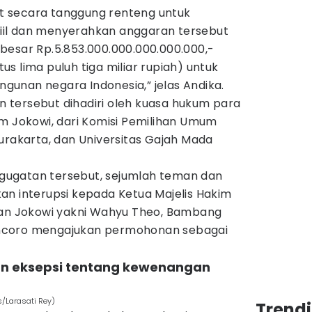
 secara tanggung renteng untuk
il dan menyerahkan anggaran tersebut
besar Rp.5.853.000.000.000.000.000,-
atus lima puluh tiga miliar rupiah) untuk
unan negara Indonesia,” jelas Andika.
tersebut dihadiri oleh kuasa hukum para
m Jokowi, dari Komisi Pemilihan Umum
urakarta, dan Universitas Gajah Mada
ugatan tersebut, sejumlah teman dan
an interupsi kepada Ketua Majelis Hakim
man Jokowi yakni Wahyu Theo, Bambang
 Kuncoro mengajukan permohonan sebagai
an eksepsi tentang kewenangan
s/Larasati Rey)
Trend