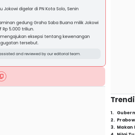
 Jokowi digelar di PN Kota Solo, Senin
aminan gedung Graha Saba Buana milik Jokowi
Rp 5.000 triliun.
 mengajukan eksepsi tentang kewenangan
gugatan tersebut.
ssisted and reviewed by our editorial team.
Trendi
1
.
Gubern
2
.
Prabow
3
.
Makan B
4
.
Nilai T