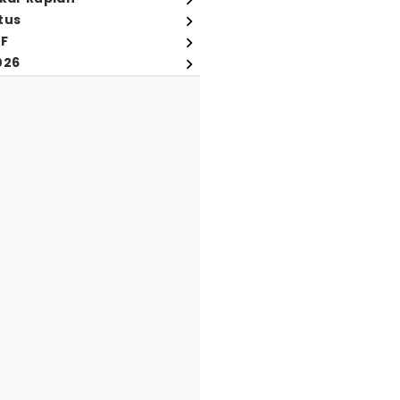
tus
FF
026