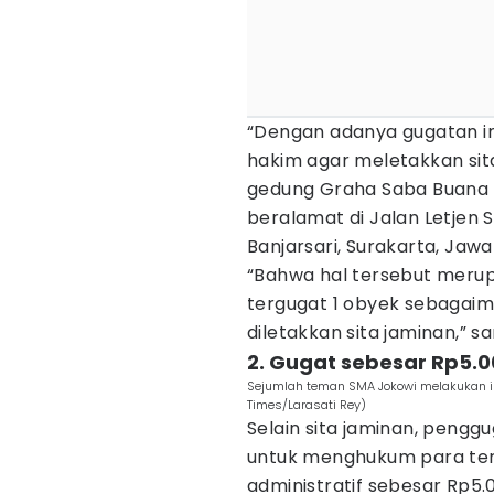
“Dengan adanya gugatan in
hakim agar meletakkan si
gedung Graha Saba Buana s
beralamat di Jalan Letjen
Banjarsari, Surakarta, Jaw
“Bahwa hal tersebut merup
tergugat 1 obyek sebagaim
diletakkan sita jaminan,” 
2. Gugat sebesar Rp5.00
Sejumlah teman SMA Jokowi melakukan int
Times/Larasati Rey)
Selain sita jaminan, pengg
untuk menghukum para ter
administratif sebesar Rp5.00