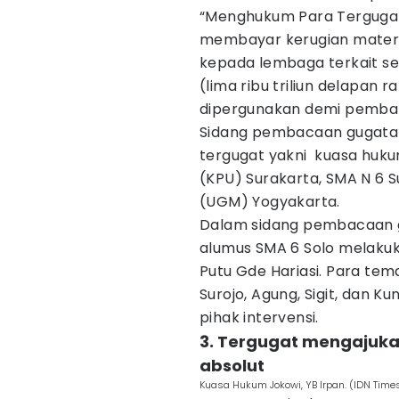
“Menghukum Para Tergugat
membayar kerugian materi
kepada lembaga terkait se
(lima ribu triliun delapan r
dipergunakan demi pembang
Sidang pembacaan gugatan 
tergugat yakni kuasa huku
(KPU) Surakarta, SMA N 6 S
(UGM) Yogyakarta.
Dalam sidang pembacaan g
alumus SMA 6 Solo melakuk
Putu Gde Hariasi. Para te
Surojo, Agung, Sigit, dan
pihak intervensi.
3. Tergugat mengajuk
absolut
Kuasa Hukum Jokowi, YB Irpan. (IDN Time