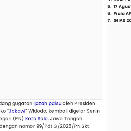
5
.
17 Agus
6
.
Piala A
7
.
GIIAS 2
idang gugatan
ijazah palsu
oleh Presiden
ko "
Jokowi
" Widodo, kembali digelar Senin
egeri (PN)
Kota Solo
, Jawa Tengah.
 dengan nomor 99/Pdt.G/2025/PN Skt.