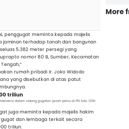
More 
i, penggugat meminta kepada majelis
ta jaminan terhadap tanah dan bangunan
eluas 5.382 meter persegi yang
 Suprapto nomor 80 B, Sumber, Kecamatan
a Tengah,”
akan rumah pribadi Ir. Joko Widodo
ana yang disebutkan di atas patut
sambungnya.
0 triliun
ervensi dalam sidang gugatan ijazah palsu di PN Solo. (IDN
ugat juga meminta kepada majelis hakim
gugat dan lembaga terkait secara
0 triliun.