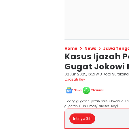
Home
News
Jawa Teng
Kasus Ijazah P
Gugat Jokowi R
02 Jun 2025, 16:21 WIB
Kota Surakarta
Larasati Rey
News
Channel
Sidang gugatan ijazah palsu Jokowi di 
gugatan. (IDN Times/Larasati Rey)
Intinya Sih