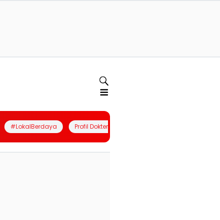
#LokalBerdaya
Profil Dokter
Quiz
Join Community