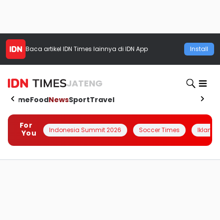
Baca artikel
IDN Times
lainnya di IDN App
Install
JATENG
Home
Food
News
Sport
Travel
For
Indonesia Summit 2026
Soccer Times
Iklanin 
You