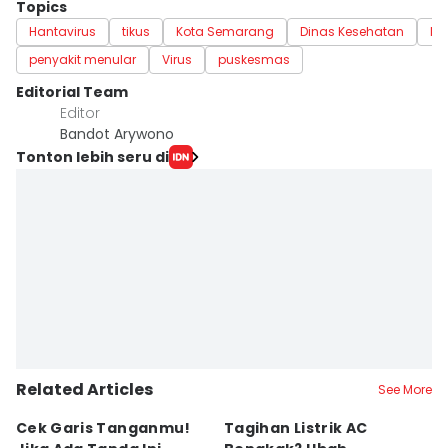
Topics
Hantavirus
tikus
Kota Semarang
Dinas Kesehatan
Mit
penyakit menular
Virus
puskesmas
Editorial Team
Editor
Bandot Arywono
Tonton lebih seru di
Related Articles
See More
Cek Garis Tanganmu!
Tagihan Listrik AC
R