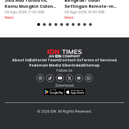
Jika Ada Tanda Ini,
Bengkak? Ubah
Ga
Kamu Mungkin Calon
Settingan Remote-mu
B
Orang Sukses
09 Agu 2026, 17:00 WIB
ke Mode Ini Mulai Nanti
09 Agu 2026, 16:00 WIB
B
09
News
News
Ne
Malam
L
About Us
Editorial Team
Contact Us
Terms of Services
Pedoman Media Siber
Index
Sitemap
Follow Us
Download
© 2026 IDN. All Rights Reserved.