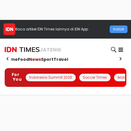
Baca artikel
IDN Times
lainnya di IDN App
Install
JATENG
Home
Food
News
Sport
Travel
For
Indonesia Summit 2026
Soccer Times
Iklanin 
You