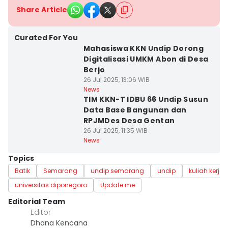
Share Article
Curated For You
Mahasiswa KKN Undip Dorong
Digitalisasi UMKM Abon di Desa
Berjo
26 Jul 2025, 13:06 WIB
News
TIM KKN-T IDBU 66 Undip Susun
Data Base Bangunan dan
RPJMDes Desa Gentan
26 Jul 2025, 11:35 WIB
News
Topics
Batik
Semarang
undip semarang
undip
kuliah kerja
universitas diponegoro
Update me
Editorial Team
Editor
Dhana Kencana