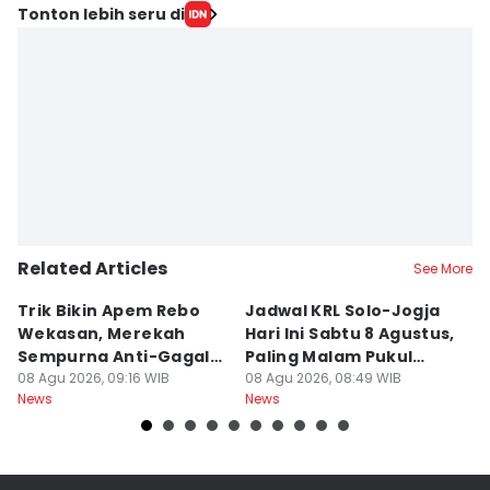
Tonton lebih seru di
Related Articles
See More
Trik Bikin Apem Rebo
Jadwal KRL Solo-Jogja
P
Wekasan, Merekah
Hari Ini Sabtu 8 Agustus,
Ra
Sempurna Anti-Gagal
Paling Malam Pukul
A
Pakai Cetakan
08 Agu 2026, 09:16 WIB
20.42
08 Agu 2026, 08:49 WIB
C
08
News
News
Ne
Rumahan