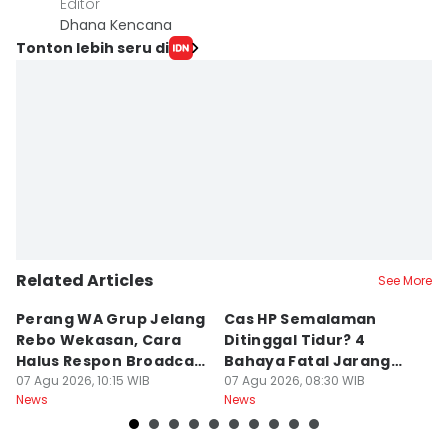
Editor
Dhana Kencana
Tonton lebih seru di
Related Articles
See More
Perang WA Grup Jelang
Cas HP Semalaman
J
Rebo Wekasan, Cara
Ditinggal Tidur? 4
J
Halus Respon Broadcast
Bahaya Fatal Jarang
Ha
Parno
07 Agu 2026, 10:15 WIB
Disadari Pekerja Kantor
07 Agu 2026, 08:30 WIB
A
07
News
News
Ne