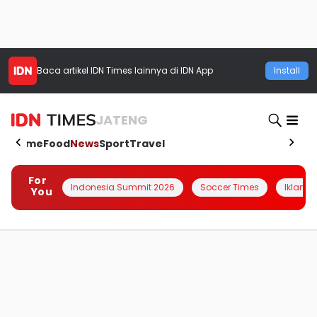
Baca artikel
IDN Times
lainnya di IDN App
Install
JATENG
Home
Food
News
Sport
Travel
For
Indonesia Summit 2026
Soccer Times
Iklanin 
You