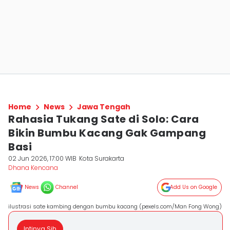
Home
News
Jawa Tengah
Rahasia Tukang Sate di Solo: Cara
Bikin Bumbu Kacang Gak Gampang
Basi
02 Jun 2026, 17:00 WIB
Kota Surakarta
Dhana Kencana
News
Channel
Add Us on Google
ilustrasi sate kambing dengan bumbu kacang (pexels.com/Man Fong Wong)
Intinya Sih