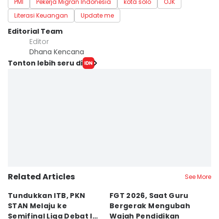
PMI
Pekerja Migran Indonesia
kota solo
OJK
Literasi Keuangan
Update me
Editorial Team
Editor
Dhana Kencana
Tonton lebih seru di
Related Articles
See More
Tundukkan ITB, PKN
FGT 2026, Saat Guru
[
STAN Melaju ke
Bergerak Mengubah
D
Semifinal Liga Debat IDN
Wajah Pendidikan
A