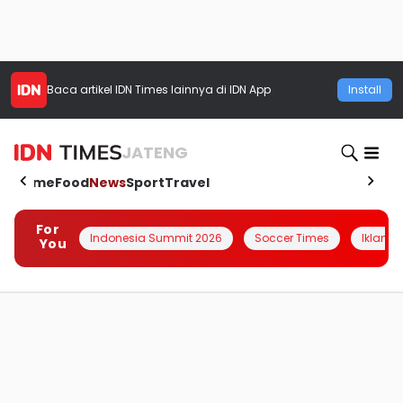
Baca artikel
IDN Times
lainnya di IDN App
Install
JATENG
Home
Food
News
Sport
Travel
For
Indonesia Summit 2026
Soccer Times
Iklanin 
You