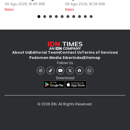
Times 2026
06 Agu 2026, 18:45 WIB
06 Agu 2026, 18:28 WIB
S
06
News
News
Ne
d
About Us
Editorial Team
Contact Us
Terms of Services
Pedoman Media Siber
Index
Sitemap
Follow Us
Download
© 2026 IDN. All Rights Reserved.