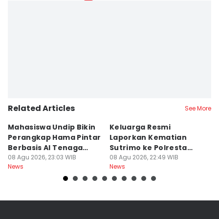
Related Articles
See More
Mahasiswa Undip Bikin
Keluarga Resmi
P
Perangkap Hama Pintar
Laporkan Kematian
S
Berbasis AI Tenaga
Sutrimo ke Polresta
B
Surya
08 Agu 2026, 23:03 WIB
Banyumas
08 Agu 2026, 22:49 WIB
G
08
News
News
Ne