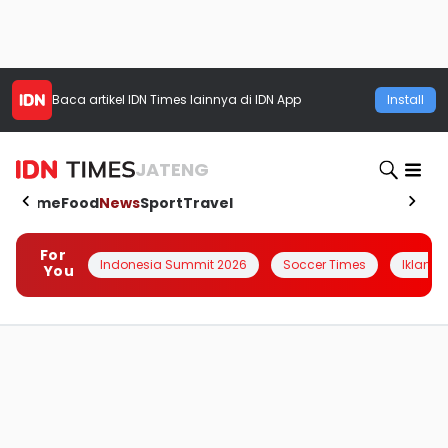
Baca artikel
IDN Times
lainnya di IDN App
Install
JATENG
Home
Food
News
Sport
Travel
For
Indonesia Summit 2026
Soccer Times
Iklanin 
You